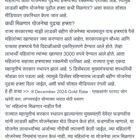
महिलांना आता योजनेच्या पुढच्या हफ्त्याच्या रक्कमेची प्रतिक्षा आहे. त्यामुळे
लाडकी बहीण योजनेचा पुढील हफ्ता कधी मिळणार? असा सवाल सोशल
मीडियावर उफस्थित केला जात आहे.
कधी मिळणार योजनेचा पुढचा हफ्ता?
राज्य सरकारच्या माझी लाडकी बहीण योजनेच्या माध्यमातून पाच हफ्त्यांचे पैसे
महिलांच्या खात्यावर जमा करण्यात आले आहेत. सरकारकडून चौथ्या आणि
पाचव्या हफ्त्याचे पैसे दिवाळीआधी एकत्रितपणे देण्यात आले होते. तेव्हा
लाभार्थी महिलांना त्यांच्या खात्यात 3000 रुपये देण्यात आले होते. आता
महिलांना सहाव्या हफ्त्याच्या रक्कमेची प्रतिक्षा आहे. राज्यात पुन्हा एकदा
महायुतीचं सरकार स्थापन झालं आहे. 5 डिसेंबरला मुख्यमंत्र्याचा शपथविधी
सोहळा पार पडला आहे. त्यामुळे डिसेंबर महिन्यातच लाडकी बहीण योजनेचा
पुढचा हफ्ता दिला जाईल, अशी चर्चा सोशल मीडियावर रंगली आहे.
हे ही वाचा >>
8 December 2024 Gold Rate : ग्राहकांनो! पटापट सोनं
खरेदी करा; लग्नसराईत सोन्याच्या भावात मोठी घसरण
'या' महिलांना मिळणार नाहीत पैसे
राज्यात महायुतीचं सरकार स्थापन झाल्यानंतर मुख्यमंत्री देवेंद्र फडणवीस
यांनी लाडकी बहीण योजनेबाबत मोठं विधान केलं होतं. फडणवीस म्हणाले, या
योजनेत लाभार्थ्यांच्या अर्जाच्या नोंदीची तपासणी केली जाईल. ज्या महिलांनी
योजनेच्या नियमांचं पालन केलं नाही, त्या महिलांना या योजनेचा लाभ मिळणार