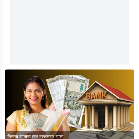
तिसऱ्या टप्प्याचा लाभ हस्तांतरण झाला