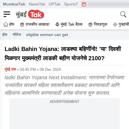
MumbaiTak
NewsTak
UPTak
SportsTak
CrimeTak
Lallantop
A
होम
राजकीय आखाडा
मुंबई Tak बैठक
निवडणूक
गुन्ह्यां
होम
नॉलेज
eligible women can get 2100 rs installment of mukhyama
Ladki Bahin Yojana: लाडक्या बहिणींनो! 'या' दिवशी
मिळणार मुख्यमंत्री लाडकी बहीण योजनेचे 2100?
मुंबई तक
• 04:45 PM • 08 Dec 2024
ladki Bahin Yojana Next Installment: भारताच्या वेगवेगळ्या
राज्यांतील सरकारे महिला सशक्तीकरण बळकट करण्यासाठी आणि
महिलांना आत्मनिर्भर करण्यासाठी अनेक योजना सुरु करतात.
ADVERTISEMENT