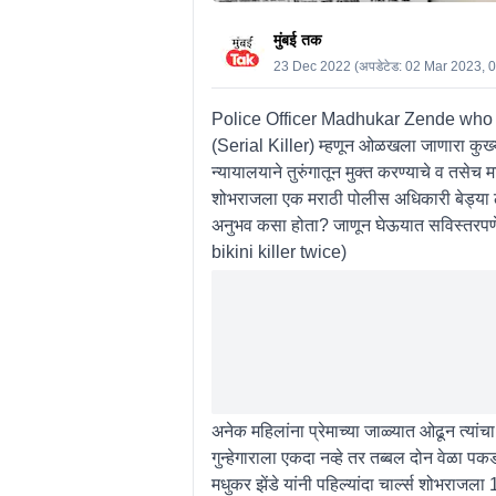
मुंबई तक
23 Dec 2022
(अपडेटेड:
02 Mar 2023, 
Police Officer Madhukar Zende who nab
(Serial Killer) म्हणून ओ‌ळखला जाणारा कुख्य
न्यायालयाने तुरुंगातून मुक्त करण्याचे व तस
शोभराजला एक मराठी पोलीस अधिकारी बेड्या ठ
अनुभव कसा होता? जाणून घेऊयात सविस्त
bikini killer twice)
अनेक महिलांना प्रेमाच्या जा‌‌ळ्यात ओढून त
गुन्हेगाराला एकदा नव्हे तर तब्बल दोन वेळा
मधुकर झेंडे यांनी पहिल्यांदा चार्ल्स शोभराजल