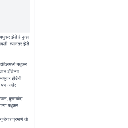
र झेंडे हे पुन्हा
वली. त्यानंतर झेंडे
हॉटेलमध्ये मधुकर
च झेंडेंच्या
धुकर झेंडेंनी
ा. पण अखेर
यान, दुसऱ्यांदा
ाऱ्या मधुकर
ुन्हेगाराप्रमाणे तो