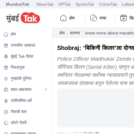
MumbaiTak
NewsTak
UPTak
SportsTak
CrimeTak
Lallan
होम
वाचा
व्
होम
बातम्या
know more about marathi p
होम
राजकीय आखाडा
Shobraj: ‘बिकिनी किलर’ला दोनदा
मुंबई Tak बैठक
Police Officer Madhukar Zende who 
सीरियल किलर (Serial Killer) म्हणून ओ
निवडणूक
वर्षांनंतर नेपाळच्या सर्वोच्च न्यायालयान
गुन्ह्यांची दुनिया
जवळजवळ दंतकथा बनून गेलेल्या याच चार
शहर-खबरबात
राशीभविष्य-धर्म
पैशाची बात
फोटो गॅलरी
हवामानाचा अंदाज