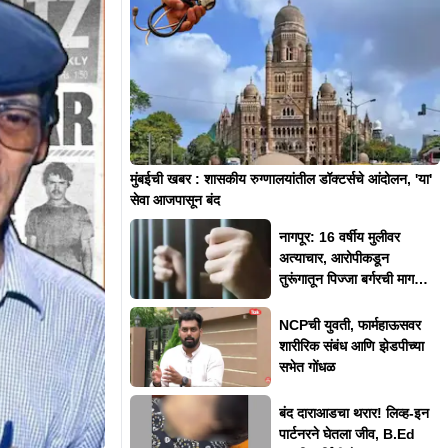
मुंबईची खबर : शासकीय रुग्णालयांतील डॉक्टर्सचे आंदोलन, 'या'
सेवा आजपासून बंद
नागपूर: 16 वर्षीय मुलीवर
अत्याचार, आरोपीकडून
तुरूंगातून पिज्जा बर्गरची मागणी,
म्हणाला..
NCPची युवती, फार्महाऊसवर
शारीरिक संबंध आणि झेडपीच्या
सभेत गोंधळ
बंद दाराआडचा थरार! लिव्ह-इन
पार्टनरने घेतला जीव, B.Ed