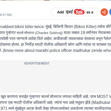
08:47 AM
)
bed bikini killer twice: मुंबई:
बिकिनी किलर (Bikini Killer) तसेच स
ात गुन्हेगार
याला तब्बल 19 वर्षांनंतर नेपाळच्या 
चार्ल्स शोभराज (Charles Sobhraj)
ेच मायदेशी परत जाण्याचे आदेश दिले आहेत. कधीकाळी जवळजवळ दंतकथा बनून गेलेल्या
ोकल्या होत्या. हा निर्भीड मराठी पोलीस अधिकारी कोण आणि त्यांचा या सगळ्या
रपणे. (know more about marathi police officer madhukar zende wh
ADVERTISEMENT
्यांचा खून करणारा सराईत गुन्हागार चार्ल्स शोभराज जगाला माहिती आहे. याच 
 पकडणारा एक मराठी पोलीस अधिकारी आहे. ज्यांचं नाव आहे मधुकर झेंडे (Madhuk
ा 1971 मध्ये मुंबईतून अटक केली तेव्हा शोभराजसोबत असलेल्या त्याच्या साथीदारांस