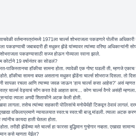
चवेळी वर्तमानपत्रांमध्ये 1971ला चार्ल्स शोभराजला पकडणारे पोलीस अधिकारी मधुक
ा पकडण्याची जबाबदारी ही मधुकर झेंडे यांच्यावर त्यांच्या वरिष्ठ अधिकाऱ्यांनी सोप
ल्स शोभराजला पकडण्यासाठी सज्ज होऊन गोव्याला रवाना झाले.
कोर्टाने 19 वर्षानंतर का सोडलं?
ारत-पाकिस्तानचा हॉकीचा सामना होता. त्यावेळी एक गोष्ट घडली ती, म्हणजे एकाच 
होते. हॉकीचा सामना बघत असताना मधुकर झेंडेंना चार्ल्स शोभराज दिसला. तो दिसता
ेंनी सापळा रचला आणि त्याच्या जवळ जाऊन ‘हाय चार्ल्स कसा आहेस?’ असं म्हणत म
 मात्र चार्ल्स वेड्याचं सोंग करत वेडे आहात काय… कोण चार्ल्स वैगरे असंही म्हणल
दुसऱ्यांदा त्याला अगदी शिताफीने अटक केली होती.
खावा लागला. तसेच त्यांच्या सहकारी पोलिसांचे मनोधैर्यही टिकवून ठेवावं लागलं. दरम्
 एखाद्या वकिलाप्रमाणे न्यायालयात स्वत:च स्वत:ची बाजू मांडली. त्याला अटक करण
त्यांनीच कायदा हाती घेतला होता.
रीही झेंडेंच्या मते चार्ल्स हा फारसा बुद्धिमान गुन्हेगार नव्हता. एखाद्या सामान्य ग
िमान कसे म्हणता येईल?