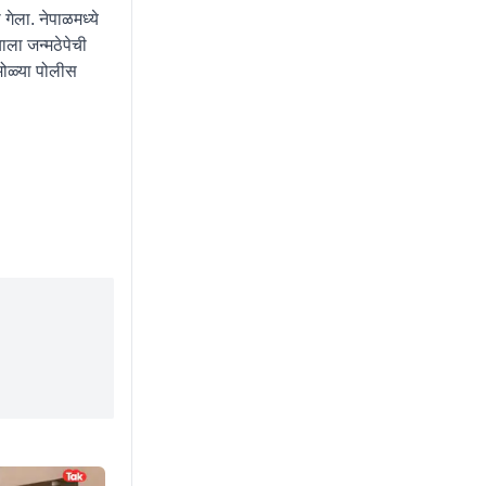
 गेला. नेपाळमध्ये
ाला जन्मठेपेची
ठमोळ्या पोलीस