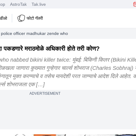
top
AstroTak
Tak.live
हिडीओ
फोटो गॅलरी
olice officer madhukar zende who nabbed the bikini killer twice
 पकडणारे मराठमोळे अधिकारी होते तरी कोण?
nabbed bikini killer twice: मुंबई: बिकिनी किलर (Bikini Kill
‌ळखला जाणारा कुख्यात गुन्हेगार चार्ल्स शोभराज (Charles Sobhraj)
े तुरुंगातून मुक्त करण्याचे व तसेच मायदेशी परत जाण्याचे आदेश दिले आहेत.
्ल्स शोभराजला एक […]
ADVERTISEMENT