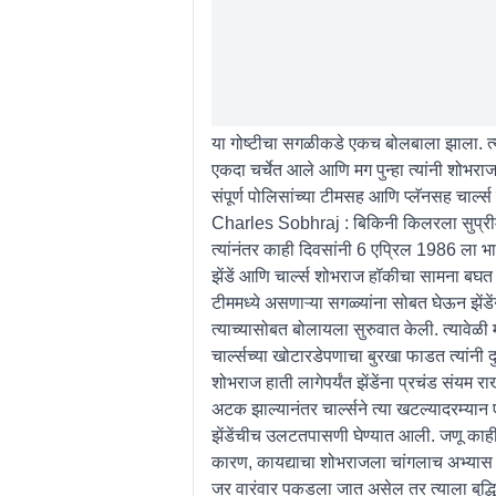
या गोष्टीचा सगळीकडे एकच बोलबाला झाला. त्या
एकदा चर्चेत आले आणि मग पुन्हा त्यांनी शोभराजल
संपूर्ण पोलिसांच्या टीमसह आणि प्लॅनसह चार्
Charles Sobhraj : बिकिनी किलरला सुप्रीम 
त्यांनंतर काही दिवसांनी 6 एप्रिल 1986 ला भ
झेंडें आणि चार्ल्स शोभराज हॉकीचा सामना बघत 
टीममध्ये असणाऱ्या सगळ्यांना सोबत घेऊन झेंड
त्याच्यासोबत बोलायला सुरुवात केली. त्यावेळी
चार्ल्सच्या खोटारडेपणाचा बुरखा फाडत त्यांनी 
शोभराज हाती लागेपर्यंत झेंडेंना प्रचंड संयम रा
अटक झाल्यानंतर चार्ल्सने त्या खटल्यादरम्यान
झेंडेंचीच उलटतपासणी घेण्यात आली. जणू काही 
कारण, कायद्याचा शोभराजला चांगलाच अभ्यास होता. त
जर वारंवार पकडला जात असेल तर त्याला बुद्ध