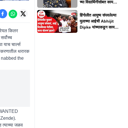
च्या विद्यार्थिनीसोबत काय
घडलं?
हिंगोलीत आयुष्य संपवलेल्या
मुलाच्या आईची Abhijit
Dipke यांच्याकडून काय
ीरियल किलर
अपेक्षा?
सर्वोच्च
 याच चार्ल्स
 प्रकरणातील थरारक
o nabbed the
MOST WANTED
ar Zende).
ह त्याच्या जळव