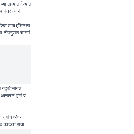
्या ताब्यात देण्यात
यानंतर त्याने
ांकित ताज हॉटेलला
या टीपनुसार चार्ल्स
ला बंदुकीसोबत
 आणलेलं होतं व
े गुंगीचं औषध
पळ काढला होता.