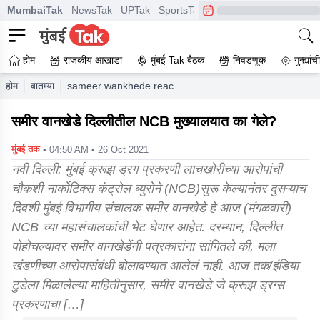
MumbaiTak
NewsTak
UPTak
SportsTak
CrimeTak
Lallantop
A
होम
राजकीय आखाडा
मुंबई Tak बैठक
निवडणूक
गुन्ह्यां
होम
बातम्या
sameer wankhede reached delhi amid serious allegations
समीर वानखेडे दिल्लीतील NCB मुख्यालयात का गेले?
मुंबई तक
• 04:50 AM • 26 Oct 2021
नवी दिल्ली: मुंबई क्रूझ ड्रग प्रकरणी लाचखोरीच्या आरोपांची
चौकशी नार्कोटिक्स कंट्रोल ब्युरोने (NCB)सुरू केल्यानंतर दुसऱ्याच
दिवशी मुंबई विभागीय संचालक समीर वानखेडे हे आज (मंगळवारी)
NCB च्या महासंचालकांची भेट घेणार आहेत. दरम्यान, दिल्लीत
पोहोचल्यावर समीर वानखेडेंनी पत्रकारांना सांगितले की, मला
खंडणीच्या आरोपासंबंधी बोलावण्यात आलेलं नाही. आज तक/इंडिया
टुडेला मिळालेल्या माहितीनुसार, समीर वानखेडे जे क्रूझ ड्रग्स
प्रकरणाचा […]