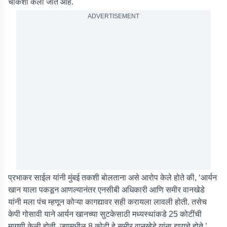
चौकशी केली जात आहे.
ADVERTISEMENT
प्रभाकर साईल यांनी मुंबई तकशी बोलताना असे आरोप केले होते की, ‘आर्यन
खान याला पकडून आणल्यानंतर एनसीबी अधिकारी आणि समीर वानखेडे
यांनी मला पंच म्हणून कोऱ्या कागद्यावर सही करायला लावली होती. तसेच
केपी गोसावी याने आर्यन खानच्या सुटकेसाठी मध्यस्थांकडे 25 कोटींची
मागणी केली होती. ज्यामधील 8 कोटी हे समीर वानखेडे यांना द्यायचे होते.’