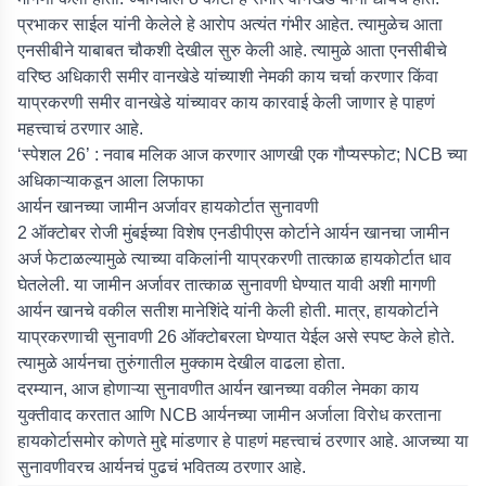
प्रभाकर साईल यांनी केलेले हे आरोप अत्यंत गंभीर आहेत. त्यामुळेच आता
एनसीबीने याबाबत चौकशी देखील सुरु केली आहे. त्यामुळे आता एनसीबीचे
वरिष्ठ अधिकारी समीर वानखेडे यांच्याशी नेमकी काय चर्चा करणार किंवा
याप्रकरणी समीर वानखेडे यांच्यावर काय कारवाई केली जाणार हे पाहणं
महत्त्वाचं ठरणार आहे.
‘स्पेशल 26’ : नवाब मलिक आज करणार आणखी एक गौप्यस्फोट; NCB च्या
अधिकाऱ्याकडून आला लिफाफा
आर्यन खानच्या जामीन अर्जावर हायकोर्टात सुनावणी
2 ऑक्टोबर रोजी मुंबईच्या विशेष एनडीपीएस कोर्टाने आर्यन खानचा जामीन
अर्ज फेटाळल्यामुळे त्याच्या वकिलांनी याप्रकरणी तात्काळ हायकोर्टात धाव
घेतलेली. या जामीन अर्जावर तात्काळ सुनावणी घेण्यात यावी अशी मागणी
आर्यन खानचे वकील सतीश मानेशिंदे यांनी केली होती. मात्र, हायकोर्टाने
याप्रकरणाची सुनावणी 26 ऑक्टोबरला घेण्यात येईल असे स्पष्ट केले होते.
त्यामुळे आर्यनचा तुरुंगातील मुक्काम देखील वाढला होता.
दरम्यान, आज होणाऱ्या सुनावणीत आर्यन खानच्या वकील नेमका काय
युक्तीवाद करतात आणि NCB आर्यनच्या जामीन अर्जाला विरोध करताना
हायकोर्टासमोर कोणते मुद्दे मांडणार हे पाहणं महत्त्वाचं ठरणार आहे. आजच्या या
सुनावणीवरच आर्यनचं पुढचं भवितव्य ठरणार आहे.