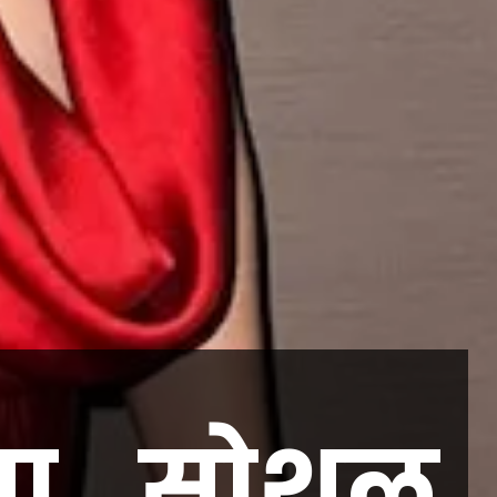
शा.. सोशल