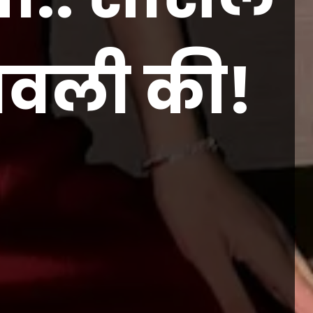
वली की!