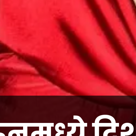
नमध्ये दि