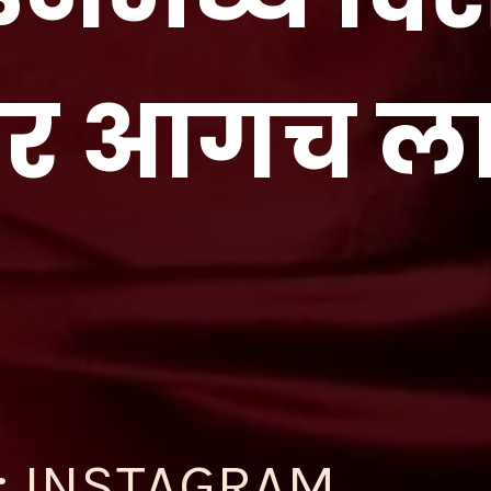
वर आगच ला
; INSTAGRAM