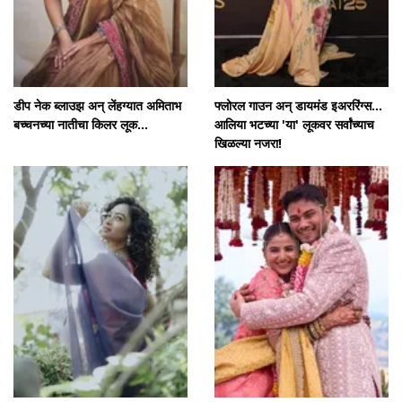
डीप नेक ब्लाउझ अन् लेंहग्यात अमिताभ
फ्लोरल गाउन अन् डायमंड इअररिंग्स...
बच्चनच्या नातीचा किलर लूक...
आलिया भटच्या 'या' लूकवर सर्वांच्याच
खिळल्या नजरा!