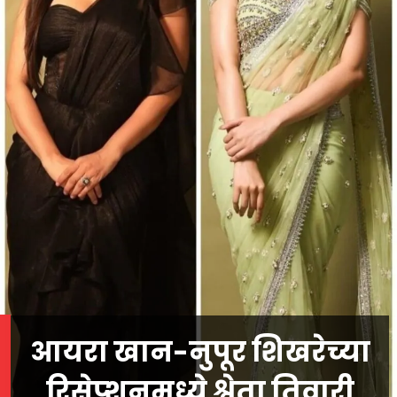
आयरा खान-नुपूर शिखरेच्या
रिसेप्शनमध्ये श्वेता तिवारी