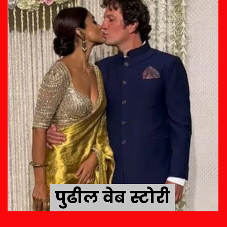
पुढील वेब स्टोरी
पुढील वेब स्टोरी