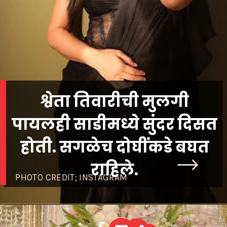
श्वेता तिवारीची मुलगी
पायलही साडीमध्ये सुंदर दिसत
होती. सगळेच दोघींकडे बघत
राहिले.
PHOTO CREDIT; INSTAGRAM