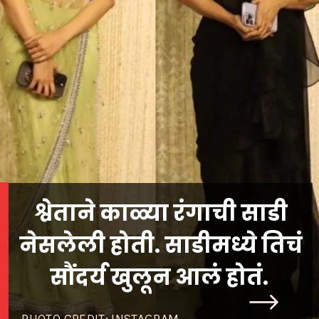
श्वेताने काळ्या रंगाची साडी
नेसलेली होती. साडीमध्ये तिचं
सौंदर्य खुलून आलं होतं.