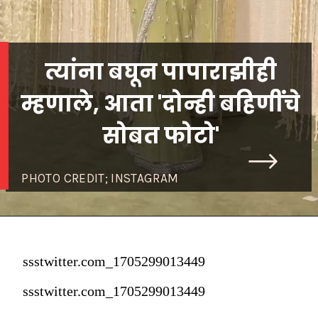
त्यांना बघून पापाराझीही
म्हणाले, आता 'दोन्ही बहिणींचे
सोबत फोटो'
PHOTO CREDIT; INSTAGRAM
ssstwitter.com_1705299013449
ssstwitter.com_1705299013449