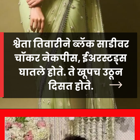
श्वेता तिवारीने ब्लॅक साडीवर
चॉकर नेकपीस, ईअरस्टड्स
घातले होते. ते खूपच उठून
दिसत होते.