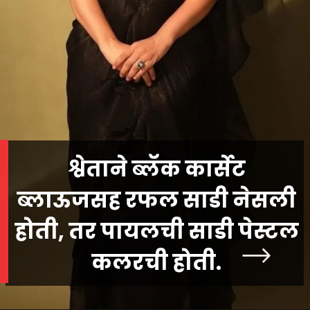
श्वेताने ब्लॅक कार्सेट
ब्लाऊजसह रफल साडी नेसली
होती, तर पायलची साडी पेस्टल
कलरची होती.