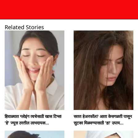
Related Stories
उघडत आहे
https://www.mumbaitak.in/visualstories/health/want-to-lose-weight-know-about-these-7-vegetables-your-fat-will-burn-quickly-233985-16-05-2025
हिवाळ्यात ग्लोइंग त्वचेसाठी खास टिप्स!
सतत हेअरफॉल? आता केसगळती पासून
'हे' ज्यूस ठरतील लाभदायक...
सुटका मिळवण्यासाठी 'हा' उपाय...