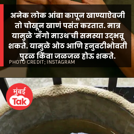
अनेक लोक आंबा कापून खाण्याऐवजी
तो चोखून खाणं पसंत करतात. मात्र
यामुळे 'मँगो माउथ'ची समस्या उद्भवू
शकते. यामुळे ओठ आणि हनुवटीभोवती
PHOTO CREDIT; INSTAGRAM