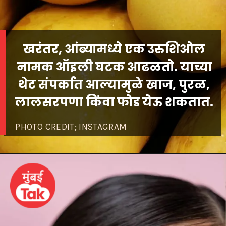
खरंतर, आंब्यामध्ये एक उरुशिओल
नामक ऑइली घटक आढळतो. याच्या
थेट संपर्कात आल्यामुळे खाज, पुरळ,
PHOTO CREDIT; INSTAGRAM