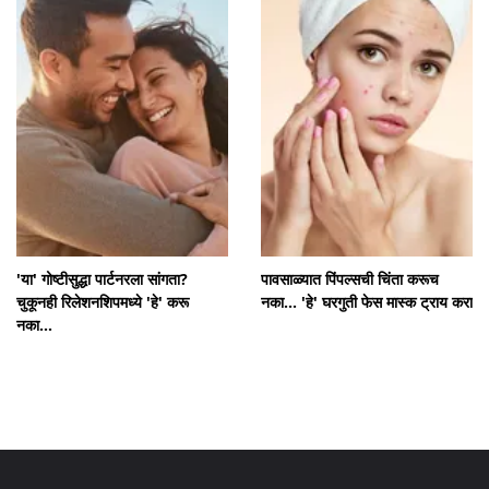
'या' गोष्टीसुद्धा पार्टनरला सांगता?
पावसाळ्यात पिंपल्सची चिंता करूच
चुकूनही रिलेशनशिपमध्ये 'हे' करू
नका... 'हे' घरगुती फेस मास्क ट्राय करा
नका...