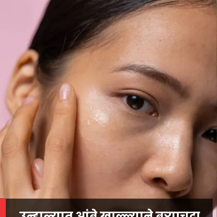
उन्हाळ्यात आंबे खाल्ल्याने बऱ्याचदा