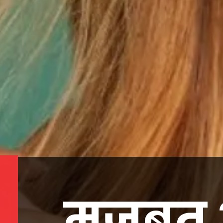
मजबूत 