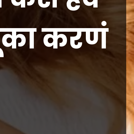
चूका करणं