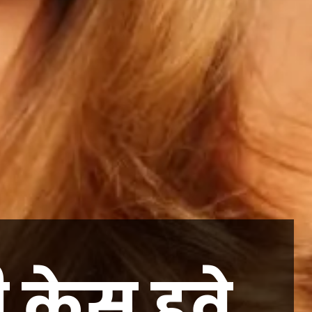
केस हवे