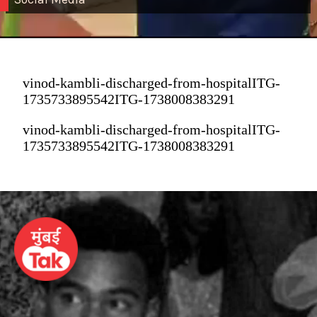
vinod-kambli-discharged-from-hospitalITG-
1735733895542ITG-1738008383291
vinod-kambli-discharged-from-hospitalITG-
1735733895542ITG-1738008383291