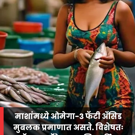
माशांमध्ये ओमेगा-3 फॅटी ॲसिड
मुबलक प्रमाणात असते. विशेषतः