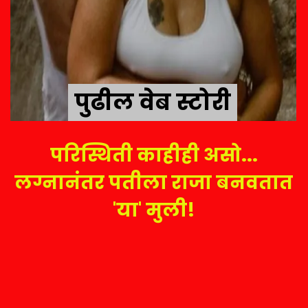
पुढील वेब स्टोरी
पुढील वेब स्टोरी
परिस्थिती काहीही असो...
लग्नानंतर पतीला राजा बनवतात
'या' मुली!