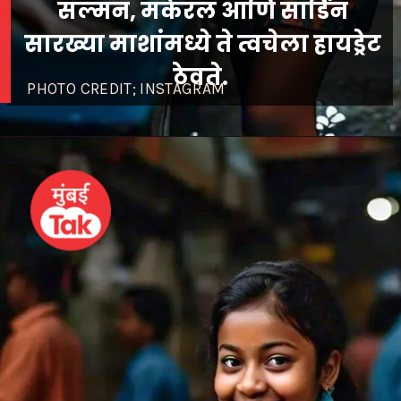
सॅल्मन, मॅकेरल आणि सार्डिन
सारख्या माशांमध्ये ते त्वचेला हायड्रेट
ठेवते.
PHOTO CREDIT; INSTAGRAM