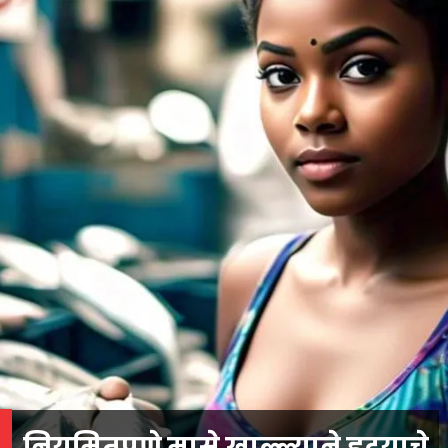
नियमितपणे मासे खाल्ल्याने हृदयाचे