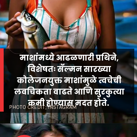
माशांमध्ये आढळणारी प्रथिने,
विशेषतः सॅल्मन सारख्या
कोलेजनयुक्त माशांमुळे त्वचेची
लवचिकता वाढते आणि सुरकुत्या
कमी होण्यास मदत होते.
PHOTO CREDIT; INSTAGRAM