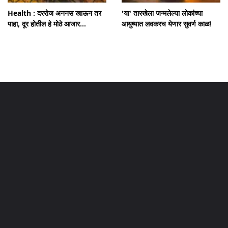
Health : दररोज अननस खाऊन तर
'या' तारखेला जन्मलेल्या लोकांच्या
पाहा, दूर होतील हे मोठे आजार...
आयुष्यात लवकरच येणार सुवर्ण काळ!