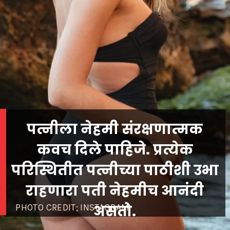
पत्नीला नेहमी संरक्षणात्मक
कवच दिले पाहिजे. प्रत्येक
परिस्थितीत पत्नीच्या पाठीशी उभा
राहणारा पती नेहमीच आनंदी
असतो.
PHOTO CREDIT; INSTAGRAM