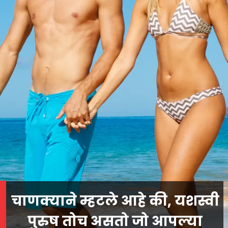
चाणक्याने म्हटले आहे की, यशस्वी
पुरुष तोच असतो जो आपल्या