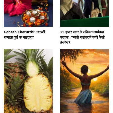
Ganesh Chaturthi: गणपती
25 हजार पगार ते पाकिस्तानपर्यंतचा
बाप्पाला दुर्वा का वाहतात?
प्रवास.. ज्योती मल्होत्राने कशी केली
हेरगिरी?