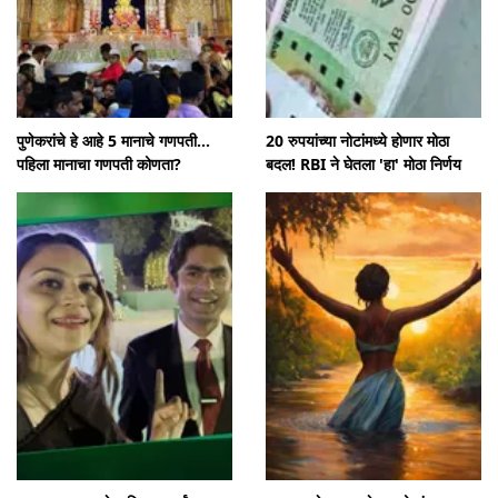
पुणेकरांचे हे आहे 5 मानाचे गणपती...
20 रुपयांच्या नोटांमध्ये होणार मोठा
पहिला मानाचा गणपती कोणता?
बदल! RBI ने घेतला 'हा' मोठा निर्णय