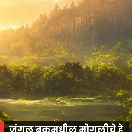
जंगल बुकमधील मोगलीचे हे