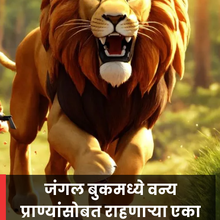
जंगल बुकमध्ये वन्य
प्राण्यांसोबत राहणाऱ्या एका