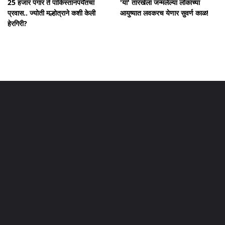
25 हजार पगार ते पाकिस्तानपर्यंतचा
'या' तारखेला जन्मलेल्या लोकांच्या
प्रवास.. ज्योती मल्होत्राने कशी केली
आयुष्यात लवकरच येणार सुवर्ण काळ!
हेरगिरी?