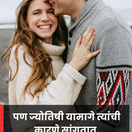
पण ज्योतिषी यामागे त्यांची
कारणे सांगतात.