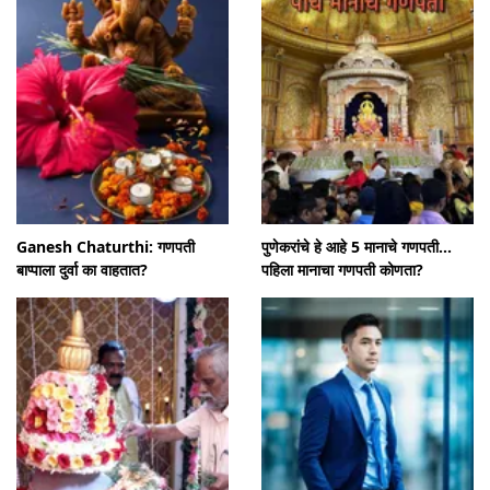
Ganesh Chaturthi: गणपती
पुणेकरांचे हे आहे 5 मानाचे गणपती...
बाप्पाला दुर्वा का वाहतात?
पहिला मानाचा गणपती कोणता?