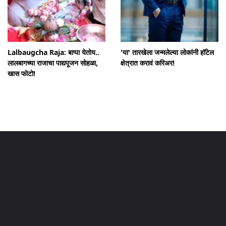
Lalbaugcha Raja: बाप्पा येतोय..
'या' तारखेला जन्मलेल्या लोकांनी हॉटेल
लालबागच्या राजाचा पाद्यपूजन सोहळा,
क्षेत्रात करावं करिअर!
खास फोटो!