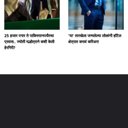
25 हजार पगार ते पाकिस्तानपर्यंतचा
'या' तारखेला जन्मलेल्या लोकांनी हॉटेल
प्रवास.. ज्योती मल्होत्राने कशी केली
क्षेत्रात करावं करिअर!
हेरगिरी?