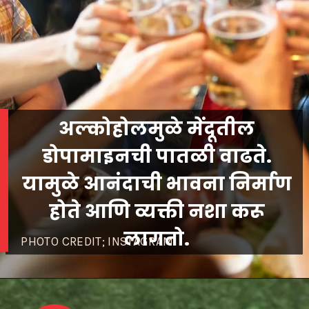
अल्कोहोलमुळे मेंदूतील
डोपामाइनची पातळी वाढते.
यामुळे आनंदाची भावना निर्माण
होते आणि व्यक्ती नशा करू
लागतो.
PHOTO CREDIT; INSTAGRAM