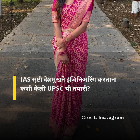
IAS सृष्टी देशमुखने इंजिनिअरिंग करताना
कशी केली UPSC ची तयारी?
Credit:
Instagram