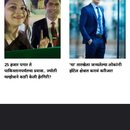
25 हजार पगार ते
'या' तारखेला जन्मलेल्या लोकांनी
पाकिस्तानपर्यंतचा प्रवास.. ज्योती
हॉटेल क्षेत्रात करावं करिअर!
मल्होत्राने कशी केली हेरगिरी?