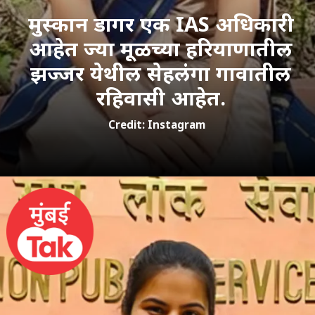
मुस्कान डागर एक IAS अधिकारी
आहेत ज्या मूळच्या हरियाणातील
झज्जर येथील सेहलंगा गावातील
रहिवासी आहेत.
Credit: Instagram