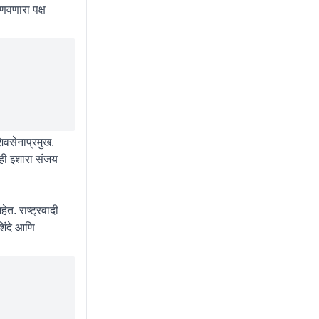
हणवणारा पक्ष
िवसेनाप्रमुख.
ाही इशारा संजय
त. राष्ट्रवादी
शिंदे आणि