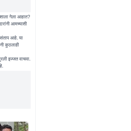
 कशाला गेला आहात?
दारांनी आमच्याशी
 संताप आहे. या
ंनी कुठलाही
सुरली इज्जत वाचवा.
े.