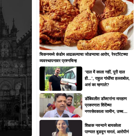
चिकनमध्ये कंडोम आढळल्याचा जोडप्याचा आरोप, रेस्टॉरंटच्या
व्यवस्थापनावर प्रश्नचिन्ह
‘दाल में काला नहीं, पूरी दाल
ही...’, राहुल गांधींचा हल्लाबोल,
असं का म्हणाले?
डोंबिवलीत डॉक्टरांना मारहाण
प्रकरणात शिंदेंच्या
नगरसेवकाला जामीन, उच्च
न्यायालयाकडून 'त्या' अटी
शिक्षक नवऱ्याने बायकोला
पाण्यात बुडवून मारलं, आरोपीनं