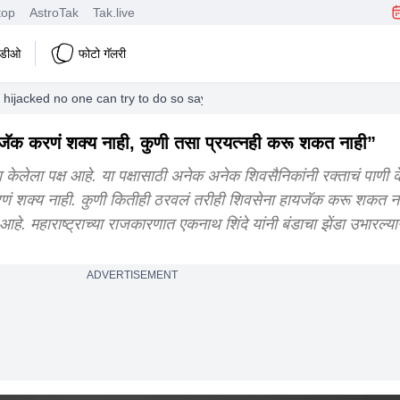
top
AstroTak
Tak.live
हिडीओ
फोटो गॅलरी
 hijacked no one can try to do so says sanjay raut
ॅक करणं शक्य नाही, कुणी तसा प्रयत्नही करू शकत नाही”
माण केलेला पक्ष आहे. या पक्षासाठी अनेक अनेक शिवसैनिकांनी रक्ताचं पाणी 
ं शक्य नाही. कुणी कितीही ठरवलं तरीही शिवसेना हायजॅक करू शकत ना
े. महाराष्ट्राच्या राजकारणात एकनाथ शिंदे यांनी बंडाचा झेंडा उभारल्य
ADVERTISEMENT