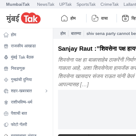
MumbaiTak
NewsTak
UPTak
SportsTak
CrimeTak
Lallan
होम
वाचा
व्
होम
बातम्या
shiv sena party cannot be
होम
राजकीय आखाडा
Sanjay Raut :”शिवसेना पक्ष हायज
मुंबई Tak बैठक
शिवसेना पक्ष हा बाळासाहेब ठाकरेंनी निर्
गाळला आहे, अशा शिवसेनेला हायजॅक करण
निवडणूक
शिवसेना खासदार संजय राऊत यांनी केलं आह
गुन्ह्यांची दुनिया
आपल्यासह […]
शहर-खबरबात
राशीभविष्य-धर्म
पैशाची बात
फोटो गॅलरी
हवामानाचा अंदाज