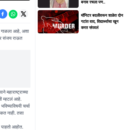
बनाव रचला पण..
मॉनिटर बदलीवरून शाळेत दोन
गटांत वाद, विद्यार्थ्याचा खून
करत संपवलं
ाम गाळला आहे, अशा
ार संजय राऊत
े महाराष्ट्राच्या
 म्हटलं आहे.
भविष्याविषयी चर्चा
 शकत नाही. तसा
न पाहतो आहोत.