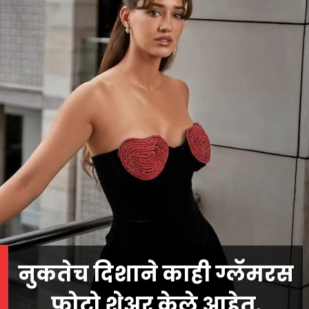
नुकतेच दिशाने काही ग्लॅमरस
फोटो शेअर केले आहेत.