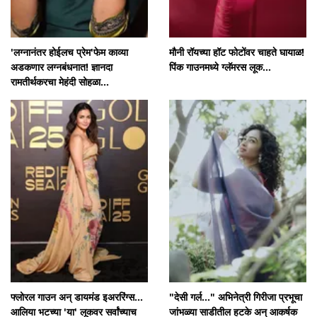
'लग्नानंतर होईलच प्रेम'फेम काव्या
मौनी रॉयच्या हॉट फोटोंवर चाहते घायाळ!
अडकणार लग्नबंधनात! ज्ञानदा
पिंक गाउनमध्ये ग्लॅमरस लूक...
रामतीर्थकरचा मेहंदी सोहळा...
फ्लोरल गाउन अन् डायमंड इअररिंग्स...
"देसी गर्ल..." अभिनेत्री गिरीजा प्रभूचा
आलिया भटच्या 'या' लूकवर सर्वांच्याच
जांभळ्या साडीतील हटके अन् आकर्षक