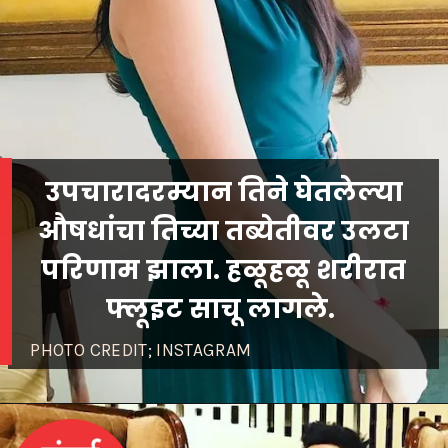
उपचारादरम्यान तिने घेतलेल्या
औषधांचा तिच्या तब्येतीवर उलटा
परिणाम झाला. हळूहळू शरीरात
फ्लूइट साचू लागले.
PHOTO CREDIT; INSTAGRAM