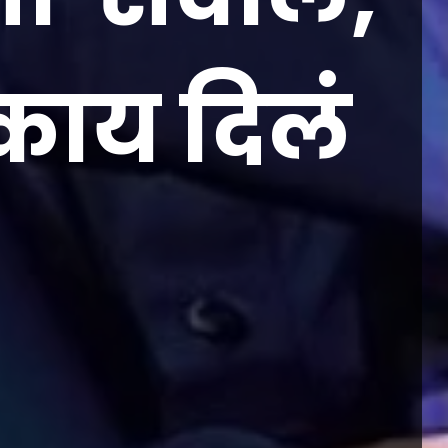
े काय दिलं