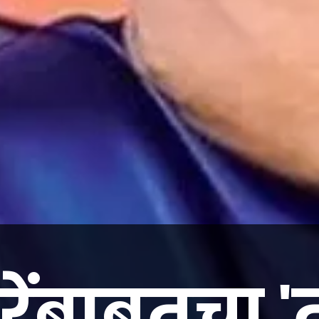
ेंबाबतचा '