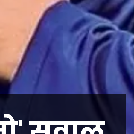
तो' सवाल,