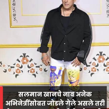
सलमान खानचे नाव अनेक
अभिनेत्रींसोबत जोडले गेले असले तरी