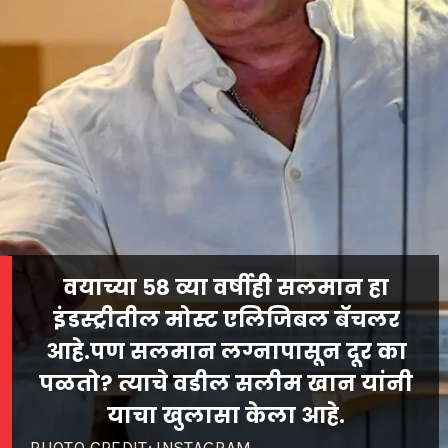
वयाच्या ५८ व्या वर्षीही सलमान हा
इंडस्ट्रीतील मोस्ट एलिजिबल बॅचलर
आहे.पण सलमान लग्नापासून दूर का
पळतो? त्याचे वडील सलीम खान यांनी
याचा खुलासा केला आहे.