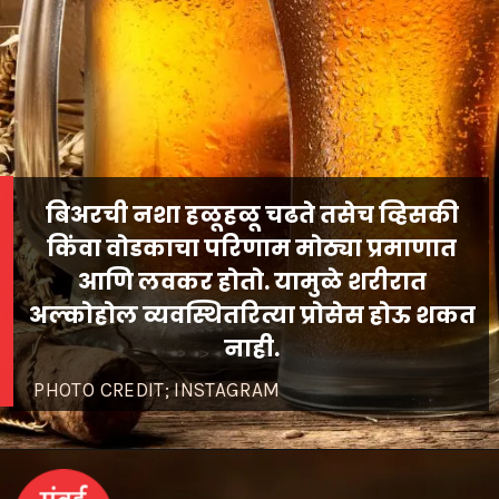
बिअरची नशा हळूहळू चढते तसेच व्हिसकी
किंवा वोडकाचा परिणाम मोठ्या प्रमाणात
आणि लवकर होतो. यामुळे शरीरात
अल्कोहोल व्यवस्थितरित्या प्रोसेस होऊ शकत
नाही.
PHOTO CREDIT; INSTAGRAM