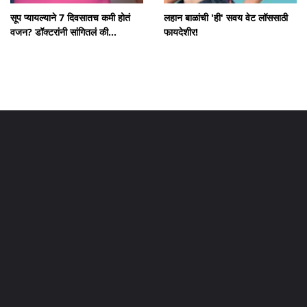
सूप प्यायल्याने 7 दिवसातच कमी होतं
लहान बाळांची 'ही' सवय वेट लॉससाठी
वजन? डॉक्टरांनी सांगितलं की...
फायदेशीर!