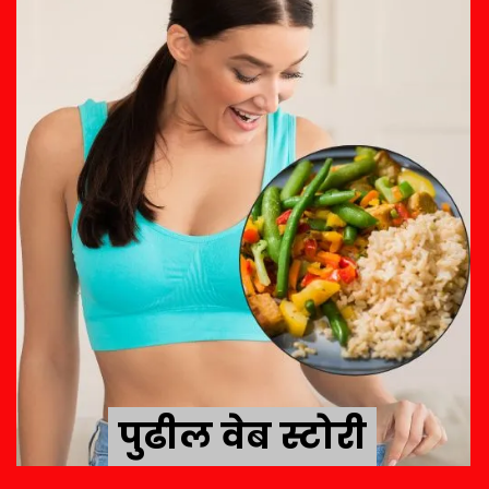
पुढील वेब स्टोरी
पुढील वेब स्टोरी