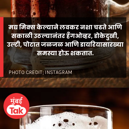
मद्य मिक्स केल्याने लवकर नशा चढते आणि
सकाळी उठल्यानंतर हँगओव्हर, डोकेदुखी,
उल्टी, पोटात जळजळ आणि डायरियासारख्या
PHOTO CREDIT; INSTAGRAM