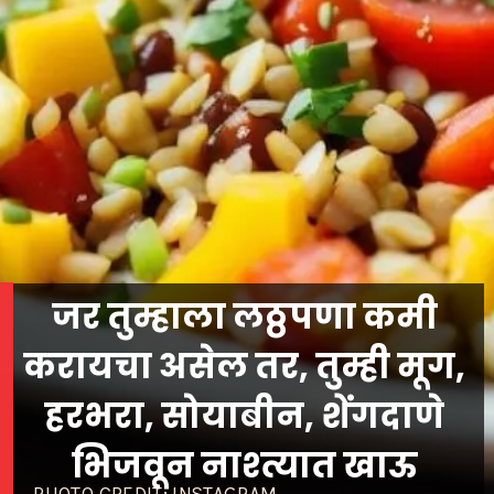
जर तुम्हाला लठ्ठपणा कमी
करायचा असेल तर, तुम्ही मूग,
हरभरा, सोयाबीन, शेंगदाणे
भिजवून नाश्त्यात खाऊ