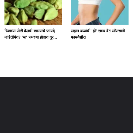
रिकाम्या पोटी वेलची खाण्याचे फायदे
लहान बाळांची 'ही' सवय वेट लॉससाठी
माहितीयेत? 'या' समस्या होतात दूर...
फायदेशीर!