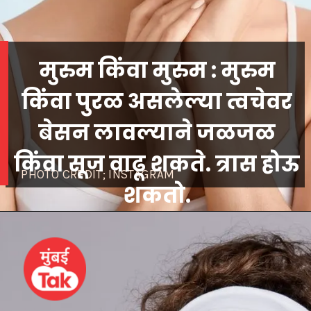
मुरुम किंवा मुरुम : मुरुम
किंवा पुरळ असलेल्या त्वचेवर
बेसन लावल्याने जळजळ
किंवा सूज वाढू शकते. त्रास होऊ
PHOTO CREDIT; INSTAGRAM