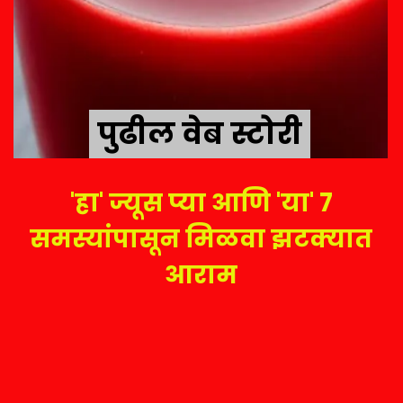
पुढील वेब स्टोरी
पुढील वेब स्टोरी
'हा' ज्यूस प्या आणि 'या' 7
समस्यांपासून मिळवा झटक्यात
आराम