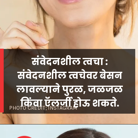
संवेदनशील त्वचा :
संवेदनशील त्वचेवर बेसन
लावल्याने पुरळ, जळजळ
PHOTO CREDIT; INSTAGRAM