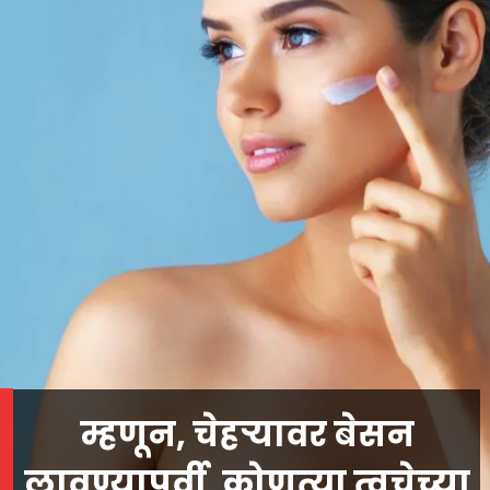
म्हणून, चेहऱ्यावर बेसन
लावण्यापूर्वी, कोणत्या त्वचेच्या