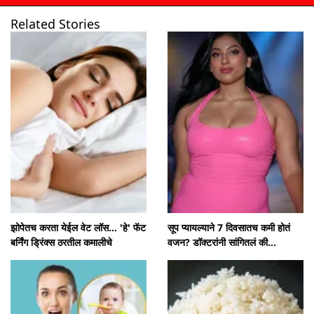
Related Stories
उघडत आहे
https://www.mumbaitak.in/visualstories/health/these-juice-is-an-effective-remedy-for-several-health-problems-239418-04-06-2025
झोपेतच करता येईल वेट लॉस... 'हे' फॅट
सूप प्यायल्याने 7 दिवसातच कमी होतं
बर्निंग ड्रिंक्स ठरतील कमालीचे
वजन? डॉक्टरांनी सांगितलं की...