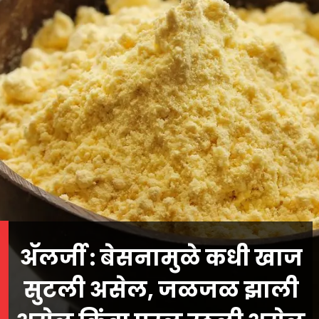
अ‍ॅलर्जी : बेसनामुळे कधी खाज
सुटली असेल, जळजळ झाली