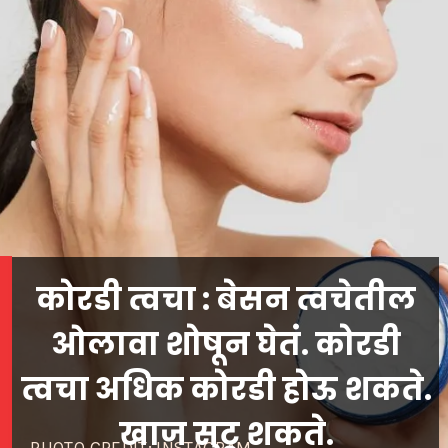
कोरडी त्वचा : बेसन त्वचेतील
ओलावा शोषून घेतं. कोरडी
त्वचा अधिक कोरडी होऊ शकते.