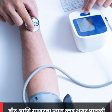
बीट आणि गाजरचा ज्यूस ब्लड शूगर पातळी