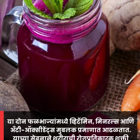
या दोन फळभाज्यांमध्ये व्हिटॅमिन, मिनरल्स आणि
अँटी-ऑक्सीडेंट्स मुबलक प्रमाणात आढळतात.
याच्या सेवनाने शरीराची रोगप्रतिकारक शक्ती