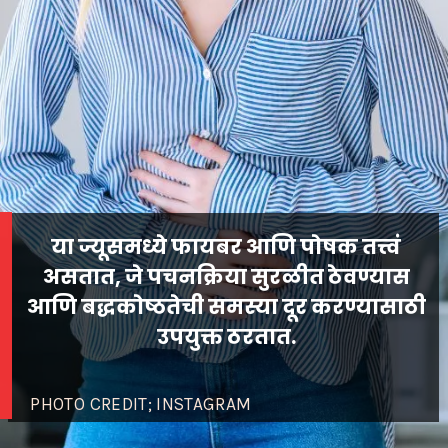
या ज्यूसमध्ये फायबर आणि पोषक तत्त्वं
असतात, जे पचनक्रिया सुरळीत ठेवण्यास
आणि बद्धकोष्ठतेची समस्या दूर करण्यासाठी
PHOTO CREDIT; INSTAGRAM