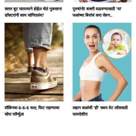
सतत बूट घातल्याने होईल मोठं नुकसान!
पुरुषांनो! शक्ती वाढवण्यासाठी 'या'
डॉक्टरांनी काय सांगितलंय?
फळांच्या बियांचं करा सेवन..
वॉकिंगचा 6-6-6 रूल; फिट राहण्याचा
लहान बाळांची 'ही' सवय वेट लॉससाठी
सोपा फॉर्म्यूला
फायदेशीर!