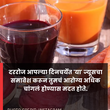
दररोज आपल्या दिनचर्येत 'या' ज्यूसचा
समावेश करून तुमचं आरोग्य अधिक