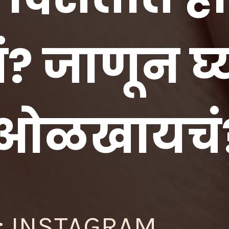
ं? जाणून घ्
; INSTAGRAM