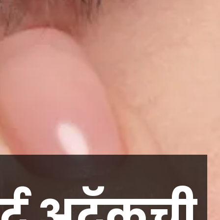
र्ट अटॅकची