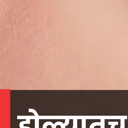
डोळ्यातच