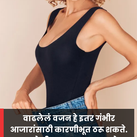
वाढलेलं वजन हे इतर गंभीर
आजारांसाठी कारणीभूत ठरू शकते.