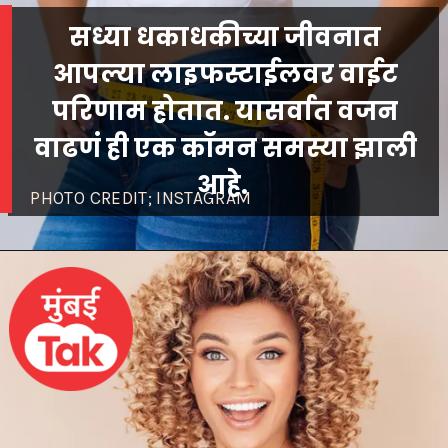
सध्या धकाधकीच्या जीवनात
आपल्या लाइफस्टाईलवर वाईट
परिणाम होतात. यासर्वात वजन
वाढणं ही एक कॉमन समस्या झाली
आहे.
PHOTO CREDIT; INSTAGRAM