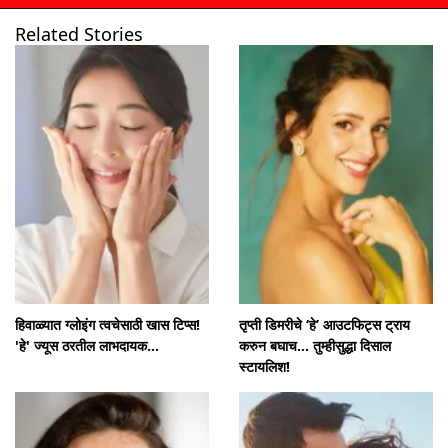
Related Stories
उघडत आहे
https://www.mumbaitak.in/visualstories/entertainment/the-secret-of-tamannaah-bhatias-beauty-will-be-shocking-what-exactly-does-she-do-105964-15-02-2024
हिवाळ्यात ग्लोइंग त्वचेसाठी खास टिप्स!
तृप्ती डिमरीचे ‘हे’ आउटफिट्स ट्राय
'हे' ज्यूस ठरतील लाभदायक...
करुन बघाच... तुम्हीसुद्धा दिसाल
स्टायलिश!