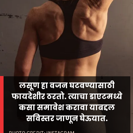
लसूण हा वजन घटवण्यासाठी
फायदेशीर ठरतो. त्याचा डाएटमध्ये
कसा समावेश करावा याबद्दल
सविस्तर जाणून घेऊयात.