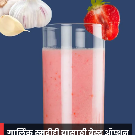
गार्लिक स्मूदीही यासाठी बेस्ट ऑप्शन