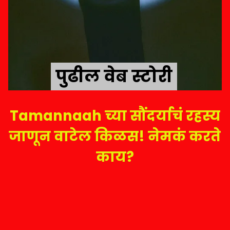
पुढील वेब स्टोरी
पुढील वेब स्टोरी
Tamannaah च्या सौंदर्याचं रहस्य
जाणून वाटेल किळस! नेमकं करते
काय?