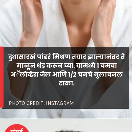
दुधासारखं पांढरं मिश्रण तयार झाल्यानंतर ते
गाळून थंड करून घ्या. यामध्ये 1 चमचा
अॅलोव्हेरा जेल आणि 1/2 चमचे गुलाबजल
PHOTO CREDIT; INSTAGRAM