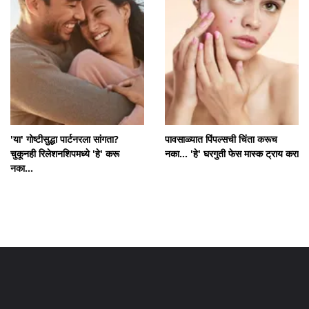
'या' गोष्टीसुद्धा पार्टनरला सांगता?
पावसाळ्यात पिंपल्सची चिंता करूच
चुकूनही रिलेशनशिपमध्ये 'हे' करू
नका... 'हे' घरगुती फेस मास्क ट्राय करा
नका...