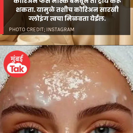
कोरिअन फेस मास्क बनवून तो ट्राय करू
शकता. यामुळे तशीच कोरिअन सारखी
PHOTO CREDIT; INSTAGRAM