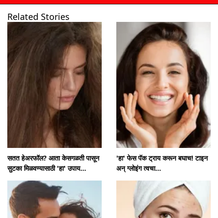
Related Stories
उघडत आहे
https://www.mumbaitak.in/visualstories/lifestyle/tips-to-complete-target-of-10-thousand-steps-without-leaving-house-244573-24-06-2025
सतत हेअरफॉल? आता केसगळती पासून
'हा' फेस पॅक ट्राय करून बघाच! टाइन
सुटका मिळवण्यासाठी 'हा' उपाय...
अन् ग्लोइंग त्वचा...