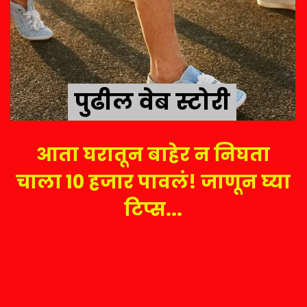
पुढील वेब स्टोरी
पुढील वेब स्टोरी
आता घरातून बाहेर न निघता
चाला 10 हजार पावलं! जाणून घ्या
टिप्स...