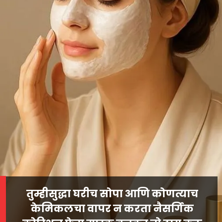
तुम्हीसुद्धा घरीच सोपा आणि कोणत्याच
केमिकलचा वापर न करता नैसर्गिक