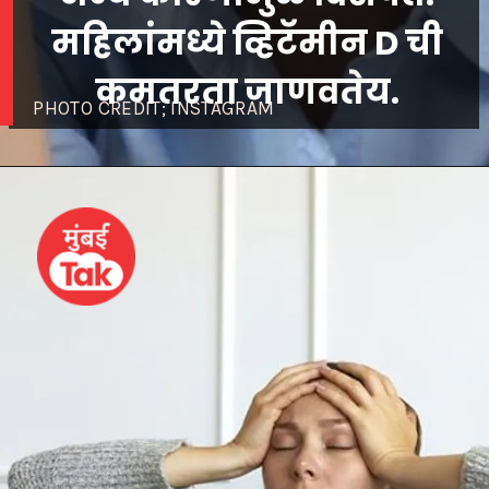
महिलांमध्ये व्हिटॅमीन D ची
PHOTO CREDIT; INSTAGRAM