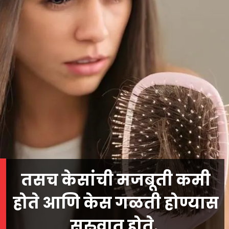
तसच केसांची मजबूती कमी
होते आणि केस गळती होण्यास
सुरुवात होते.