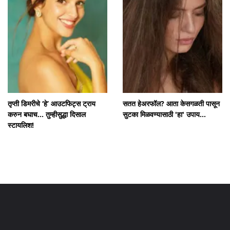
तृप्ती डिमरीचे ‘हे’ आउटफिट्स ट्राय
सतत हेअरफॉल? आता केसगळती पासून
करुन बघाच... तुम्हीसुद्धा दिसाल
सुटका मिळवण्यासाठी 'हा' उपाय...
स्टायलिश!