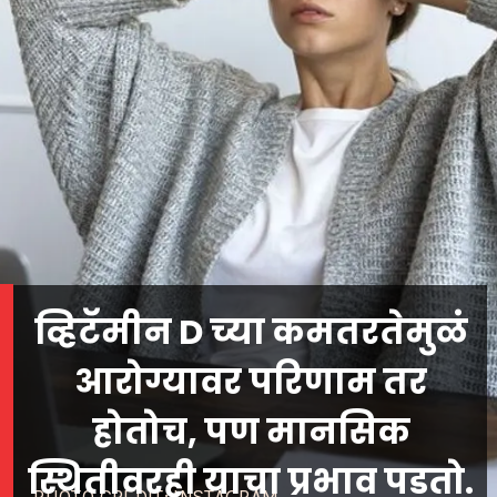
व्हिटॅमीन D च्या कमतरतेमुळं
आरोग्यावर परिणाम तर
होतोच, पण मानसिक
स्थितीवरही याचा प्रभाव पडतो.