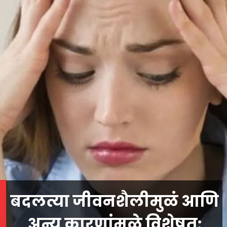
बदलत्या जीवनशैलीमुळं आणि
अन्य कारणांमुळे विशेषत: