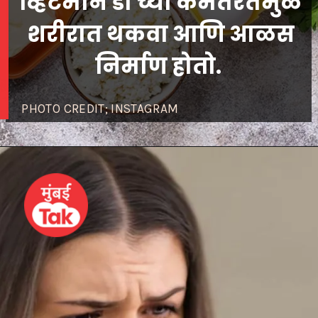
व्हिटॅमीन डी च्या कमतरतेमुळं
शरीरात थकवा आणि आळस
निर्माण होतो.
PHOTO CREDIT; INSTAGRAM