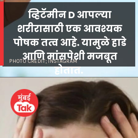
व्हिटॅमीन D आपल्या
शरीरासाठी एक आवश्यक
पोषक तत्व आहे. यामुळे हाडे
आणि मांसपेशी मजबूत
PHOTO CREDIT; INSTAGRAM
होतात.