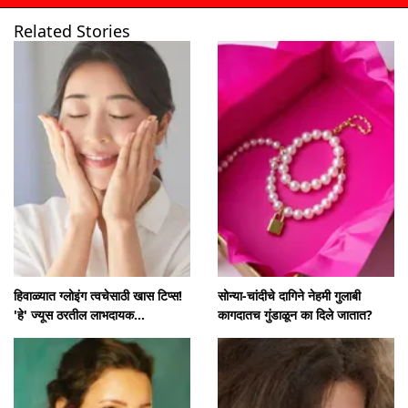
Related Stories
उघडत आहे
https://www.mumbaitak.in/visualstories/health/you-will-lose-weight-in-30-days-after-adding-oats-in-your-balanced-diet-234661-18-05-2025
हिवाळ्यात ग्लोइंग त्वचेसाठी खास टिप्स!
सोन्या-चांदीचे दागिने नेहमी गुलाबी
'हे' ज्यूस ठरतील लाभदायक...
कागदातच गुंडाळून का दिले जातात?