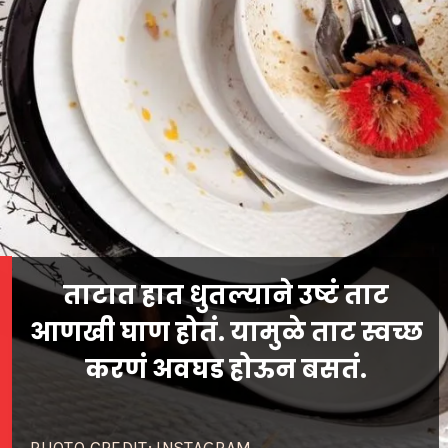
ताटात हात धुतल्याने उष्टं ताट
आणखी घाण होतं. यामुळे ताट स्वच्छ