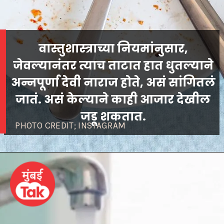
वास्तुशास्त्राच्या नियमांनुसार,
जेवल्यानंतर त्याच ताटात हात धुतल्याने
अन्नपूर्णा देवी नाराज होते, असं सांगितलं
जातं. असं केल्याने काही आजार देखील
PHOTO CREDIT; INSTAGRAM