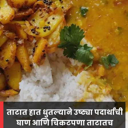
ताटात हात धुतल्याने उष्ट्या पदार्थाची
घाण आणि चिकटपणा ताटातच