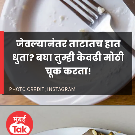
जेवल्यानंतर ताटातच हात
धुता? बघा तुम्ही केवढी मोठी
PHOTO CREDIT; INSTAGRAM