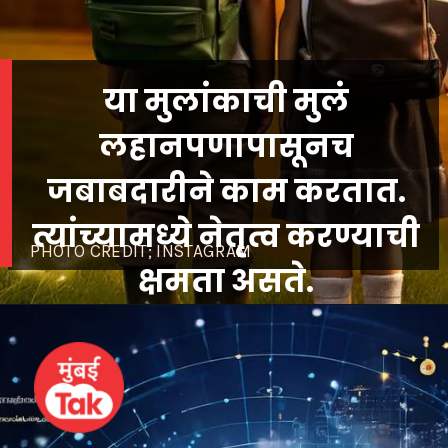
या मुलांकाची मुलं
लहानपणापासूनच
जबाबदारीने काम करतात.
त्यांच्यामध्ये नेतृत्व करण्याची
PHOTO CREDIT; INSTAGRAM