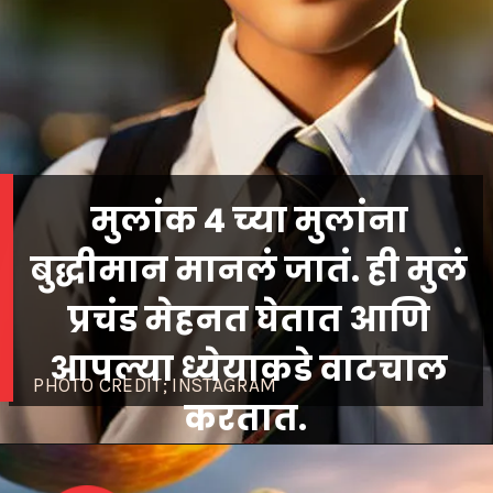
मुलांक 4 च्या मुलांना
बुद्धीमान मानलं जातं. ही मुलं
प्रचंड मेहनत घेतात आणि
आपल्या ध्येयाकडे वाटचाल
PHOTO CREDIT; INSTAGRAM
करतात.