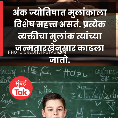
अंक ज्योतिषात मुलांकाला
विशेष महत्त्व असतं. प्रत्येक
व्यक्तीचा मुलांक त्यांच्या
जन्मतारखेनुसार काढला
PHOTO CREDIT; INSTAGRAM
जातो.