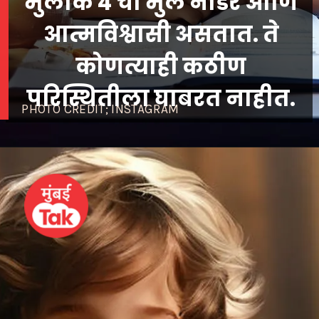
मुलांक 4 ची मुलं नीडर आणि
आत्मविश्वासी असतात. ते
कोणत्याही कठीण
PHOTO CREDIT; INSTAGRAM