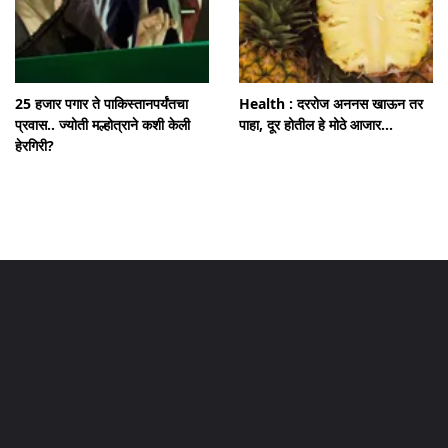
25 हजार पगार ते पाकिस्तानपर्यंतचा
Health : दररोज अननस खाऊन तर
प्रवास.. ज्योती मल्होत्राने कशी केली
पाहा, दूर होतील हे मोठे आजार...
हेरगिरी?