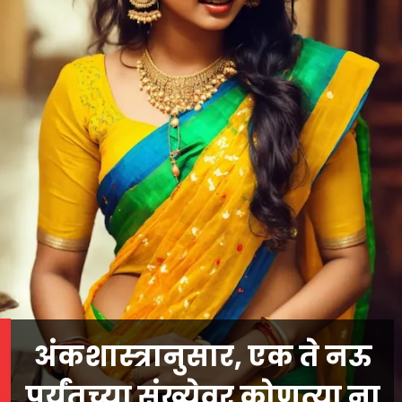
अंकशास्त्रानुसार, एक ते नऊ
पर्यंतच्या संख्येवर कोणत्या ना