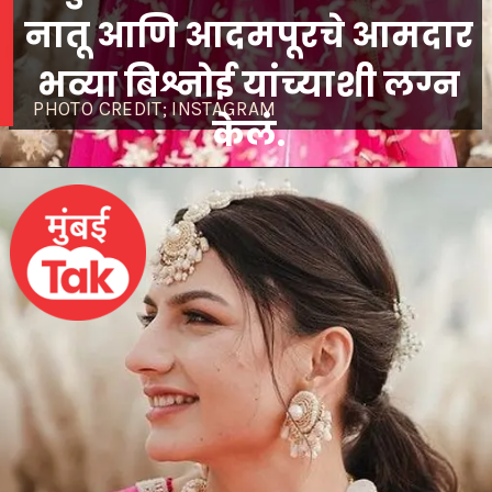
नातू आणि आदमपूरचे
आमदार
भव्या बिश्नोई यांच्याशी लग्न
PHOTO CREDIT; INSTAGRAM
केलं.