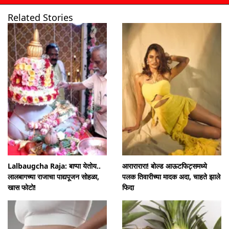
Related Stories
उघडत आहे
https://www.mumbaitak.in/visualstories/trending/tina-dabi-mother-himali-kamble-was-also-an-ias-officer-had-left-the-post-for-her-daughters-134744-10-05-2024
Lalbaugcha Raja: बाप्पा येतोय..
आरारारारा! बोल्ड आऊटफिट्समध्ये
लालबागच्या राजाचा पाद्यपूजन सोहळा,
पलक तिवारीच्या मादक अदा, चाहते झाले
खास फोटो!
फिदा