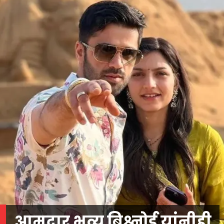
आमदार भव्य बिश्नोई यांनीही