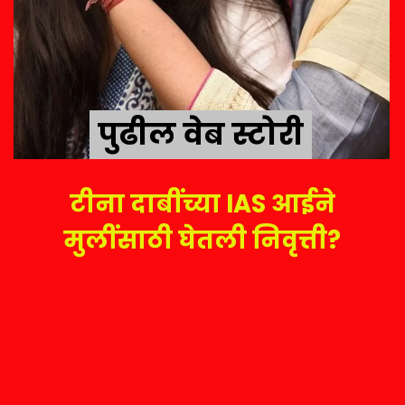
पुढील वेब स्टोरी
पुढील वेब स्टोरी
टीना दाबींच्या IAS आईने
मुलींसाठी घेतली निवृत्ती?