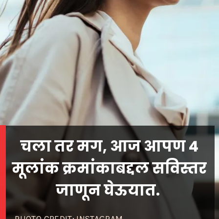
चला तर मग, आज आपण 4
मूलांक क्रमांकाबद्दल सविस्तर
जाणून घेऊयात.