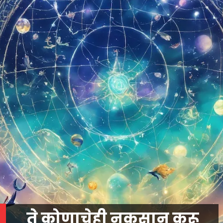
ते कोणाचेही नुकसान करू