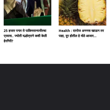
25 हजार पगार ते पाकिस्तानपर्यंतचा
Health : दररोज अननस खाऊन तर
प्रवास.. ज्योती मल्होत्राने कशी केली
पाहा, दूर होतील हे मोठे आजार...
हेरगिरी?