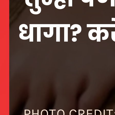
धागा? कर
PHOTO CREDIT