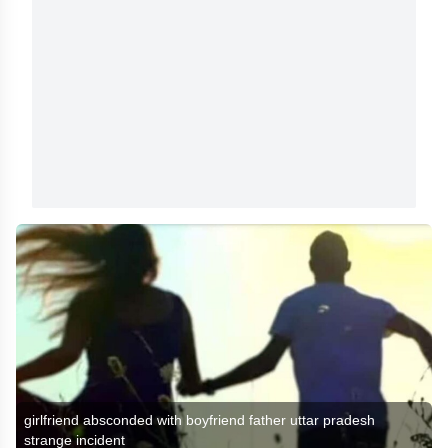
girlfriend absconded with boyfriend father uttar pradesh
strange incident