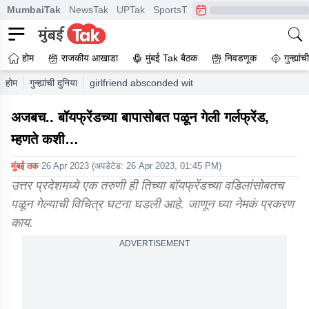
MumbaiTak
NewsTak
UPTak
SportsTak
CrimeTak
Lallantop
A
होम
राजकीय आखाडा
मुंबई Tak बैठक
निवडणूक
गुन्ह्यां
होम
गुन्ह्यांची दुनिया
girlfriend absconded with boyfriend father uttar p
अजबच.. बॉयफ्रेंडच्या बापासोबत पळून गेली गर्लफ्रेंड,
म्हणते कशी…
मुंबई तक
26 Apr 2023
(अपडेटेड:
26 Apr 2023, 01:45 PM
)
उत्तर प्रदेशमध्ये एक तरुणी ही तिच्या बॉयफ्रेंडच्या वडिलांसोबतच
पळून गेल्याची विचित्र घटना घडली आहे. जाणून घ्या नेमकं प्रकरण
काय.
ADVERTISEMENT