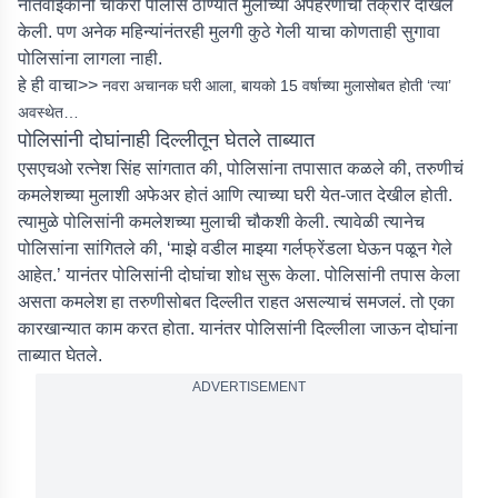
नातेवाईकांनी चाकेरी पोलीस ठाण्यात मुलीच्या अपहरणाची तक्रार दाखल
केली. पण अनेक महिन्यांनंतरही मुलगी कुठे गेली याचा कोणताही सुगावा
पोलिसांना लागला नाही.
हे ही वाचा>>
नवरा अचानक घरी आला, बायको 15 वर्षाच्या मुलासोबत होती ‘त्या’
अवस्थेत…
पोलिसांनी दोघांनाही दिल्लीतून घेतले ताब्यात
एसएचओ रत्नेश सिंह सांगतात की, पोलिसांना तपासात कळले की, तरुणीचं
कमलेशच्या मुलाशी अफेअर होतं आणि त्याच्या घरी येत-जात देखील होती.
त्यामुळे पोलिसांनी कमलेशच्या मुलाची चौकशी केली. त्यावेळी त्यानेच
पोलिसांना सांगितले की, ‘माझे वडील माझ्या गर्लफ्रेंडला घेऊन पळून गेले
आहेत.’ यानंतर पोलिसांनी दोघांचा शोध सुरू केला. पोलिसांनी तपास केला
असता कमलेश हा तरुणीसोबत दिल्लीत राहत असल्याचं समजलं. तो एका
कारखान्यात काम करत होता. यानंतर पोलिसांनी दिल्लीला जाऊन दोघांना
ताब्यात घेतले.
ADVERTISEMENT