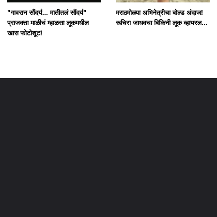
"गावरान सौंदर्य... मातीतलं सौंदर्य"
मराठमोळ्या अभिनेत्रीचा बोल्ड अंदाज!
प्राजक्ता माळीचं म्हाळसा लूकमधील
रूचिरा जाधवचा बिकिनी लूक व्हायरल...
खास फोटोशूट!