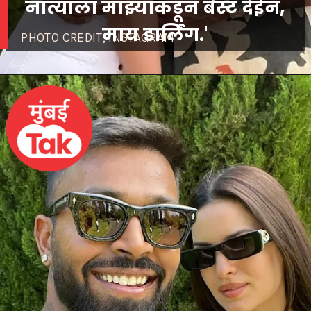
नात्याला माझ्याकडून बेस्ट देईन,
माय डार्लिंग.'
PHOTO CREDIT; INSTAGRAM