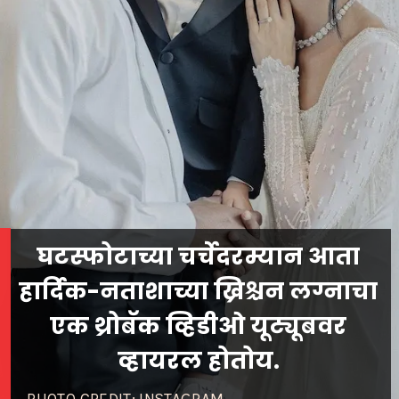
घटस्फोटाच्या चर्चेदरम्यान आता
हार्दिक-नताशाच्या ख्रिश्चन लग्नाचा
एक थ्रोबॅक व्हिडीओ यूट्यूबवर
व्हायरल होतोय.