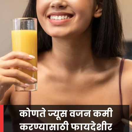
कोणते ज्यूस वजन कमी
करण्यासाठी फायदेशीर