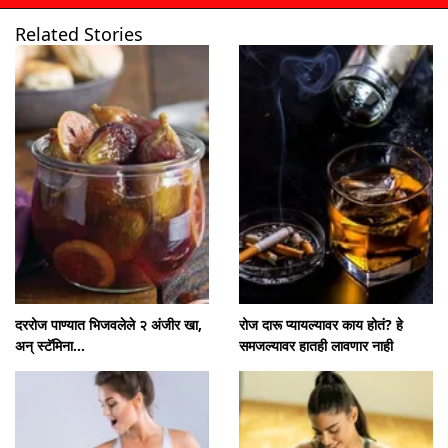
Related Stories
उघडत आहे
https://www.mumbaitak.in/web-stories/look-young-after-forties-malaika-aroras-best-yoga-tips/
दररोज पाण्यात भिजवलेले २ अंजीर खा,
रोज दारू प्यायल्यावर काय होतं? हे
अन् स्टॅमिना...
समजल्यावर हातही लावणार नाही