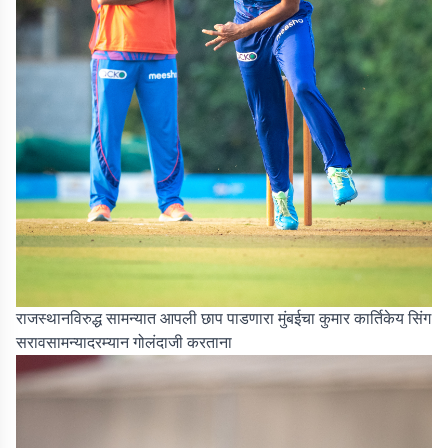
राजस्थानविरुद्ध सामन्यात आपली छाप पाडणारा मुंबईचा कुमार कार्तिकेय सिंग
सरावसामन्यादरम्यान गोलंदाजी करताना