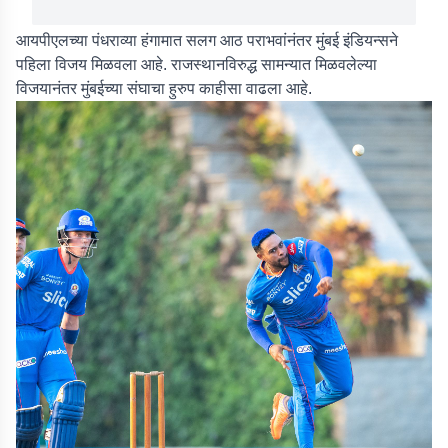
आयपीएलच्या पंधराव्या हंगामात सलग आठ पराभवांनंतर मुंबई इंडियन्सने
पहिला विजय मिळवला आहे. राजस्थानविरुद्ध सामन्यात मिळवलेल्या
विजयानंतर मुंबईच्या संघाचा हुरुप काहीसा वाढला आहे.