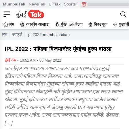
MumbaiTak
NewsTak
UPTak
SportsTak
CrimeTak
Lallantop
A
होम
राजकीय आखाडा
मुंबई Tak बैठक
निवडणूक
गुन्ह्यां
होम
स्पोर्ट्स
ipl 2022 mumbai indian players practice hard in navi m
IPL 2022 : पहिल्या विजयानंतर मुंबईचा हुरुप वाढला
मुंबई तक
• 10:51 AM • 03 May 2022
आयपीएलच्या पंधराव्या हंगामात सलग आठ पराभवांनंतर मुंबई
इंडियन्सने पहिला विजय मिळवला आहे. राजस्थानविरुद्ध सामन्यात
मिळवलेल्या विजयानंतर मुंबईच्या संघाचा हुरुप काहीसा वाढला आहे.
मुंबई इंडियन्सच्या खेळाडूंनी नवी मुंबईत आपापसात एक सराव सामना
खेळला. मुंबई इंडियन्सचं स्पर्धेतलं आव्हान संपुष्टात आलेलं असलं
तरीही उर्वरित सामन्यांमध्ये खेळाडू आपली छाप पाडण्याचा पुरेपूर
प्रयत्न करत आहेत. सराव सामन्यादरम्यान मयांक मार्कंडे, डेवाल्ड
[…]