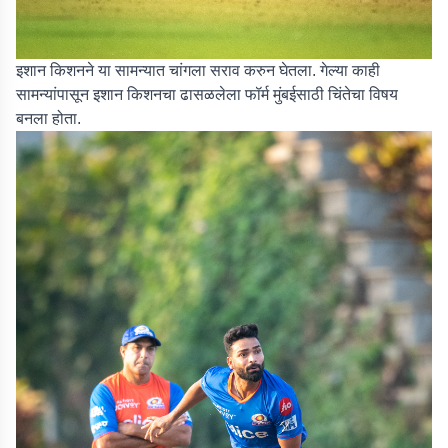
इशान किशनने या सामन्यात चांगला सराव करुन घेतला. गेल्या काही
सामन्यांपासून इशान किशनचा ढासळलेला फॉर्म मुंबईसाठी चिंतेचा विषय
बनला होता.