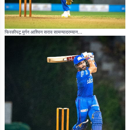
फिरकीपटू मुर्गन आश्विन सराव सामन्यादरम्यान…