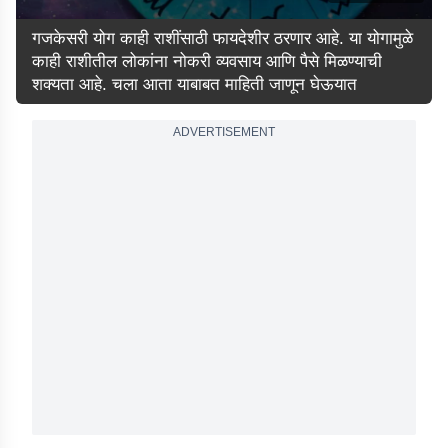
गजकेसरी योग काही राशींसाठी फायदेशीर ठरणार आहे. या योगामुळे
काही राशीतील लोकांना नोकरी व्यवसाय आणि पैसे मिळण्याची
शक्यता आहे. चला आता याबाबत माहिती जाणून घेऊयात
ADVERTISEMENT