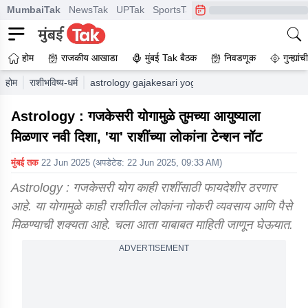
MumbaiTak
NewsTak
UPTak
SportsTak
CrimeTak
Lallantop
A
होम
राजकीय आखाडा
मुंबई Tak बैठक
निवडणूक
गुन्ह्यां
होम
राशीभविष्य-धर्म
astrology gajakesari yoga will give a new direction 
Astrology : गजकेसरी योगामुळे तुमच्या आयुष्याला
मिळणार नवी दिशा, 'या' राशींच्या लोकांना टेन्शन नॉट
मुंबई तक
22 Jun 2025
(अपडेटेड:
22 Jun 2025, 09:33 AM
)
Astrology : गजकेसरी योग काही राशींसाठी फायदेशीर ठरणार
आहे. या योगामुळे काही राशीतील लोकांना नोकरी व्यवसाय आणि पैसे
मिळण्याची शक्यता आहे. चला आता याबाबत माहिती जाणून घेऊयात.
ADVERTISEMENT