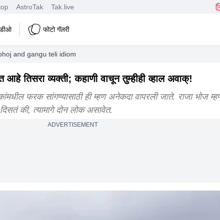
top
AstroTak
Tak.live
हिडीओ
फोटो गॅलरी
 bhoj and gangu teli idiom
ीत आहे तिसरा व्यक्ती; कहाणी वाचून तुम्हीही व्हाल अवाक्!
ोकांमधील फरक सांगण्यासाठी ही म्हण अनेकदा वापरली जाते. राजा भोज म्
 दिसतं की, त्यामागे दोन लोक असावेत.
ADVERTISEMENT