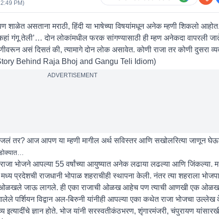
12:49 PM
)
 शाळेत असताना मराठी, हिंदी या भाषेच्या विषयांमधून अनेक म्हणी शिकलो आहोत
ोज कहां गंगू तेली’… दोन लोकांमधील फरक सांगण्यासाठी ही म्हण अनेकदा वापरली जा
म्हणीवरून असं दिसतं की, त्यामागे दोन लोक असावेत. कोणी राजा तर कोणी दुसरा व्
tory Behind Raja Bhoj and Gangu Teli Idiom
)
ADVERTISEMENT
े समजलं तर? आज आपण या म्हणी मागील अर्थ सविस्तर आणि सखोलरित्या जाणून घेऊ
च डोक्यात…
राजा भोजने आपल्या 55 ​​वर्षांच्या आयुष्यात अनेक लढाया लढल्या आणि जिंकल्या. म
ांनी मध्य प्रदेशची राजधानी भोपाळ शहराचीही स्थापना केली. नंतर त्या शहराला भोजपा
णून ओळखले जाऊ लागले. ही एका राजाची ओळख आहेच पण त्याची आणखी एक ओळख
ले पर्शियन विद्वान अल-बिरुनी यांनीही आपल्या एका कथेत राजा भोजचा उल्लेख क
 काव्य इत्यादींचे ज्ञान होते. भोज यांनी सरस्वतीकंठभरण, शृंगारमंजरी, चंपुरायण यांसार