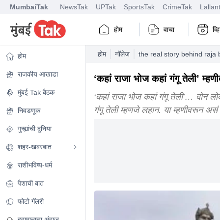
MumbaiTak
NewsTak
UPTak
SportsTak
CrimeTak
Lallan
होम
वाचा
व्
होम
नॉलेज
the real story behind raja
होम
राजकीय आखाडा
‘कहां राजा भोज कहां गंगू तेली’ म्हण
मुंबई Tak बैठक
‘कहां राजा भोज कहां गंगू तेली’… दोन ल
गंगू तेली म्हणजे लहान. या म्हणीवरून असं
निवडणूक
गुन्ह्यांची दुनिया
शहर-खबरबात
राशीभविष्य-धर्म
पैशाची बात
फोटो गॅलरी
हवामानाचा अंदाज