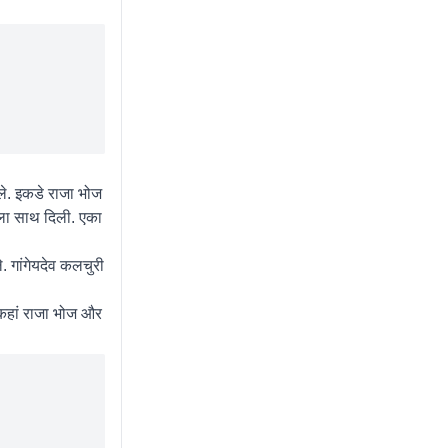
ाले. इकडे राजा भोज
वाला साथ दिली. एका
 गांगेयदेव कलचुरी
 ‘कहां राजा भोज और