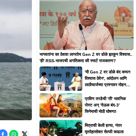
भागवतांना का ठेवावा लागतोय Gen Z वर डोळे झाकून विश्वास..
'ही' RSS-भाजपची अगतिकता की स्मार्ट राजकारण?
'मी Gen Z वर डोळे बंद करून
विश्वास ठेवेन', आंदोलन आणि
लाठीचार्जच्या प्रश्नावर मोहन
भागवत असं का म्हणाले?
प्रविण तरडेची 'ती' भावनिक
पोस्ट अन् 'देऊळ बंद-3'
सिनेमाची मोठी घोषणा!
मित्राची केली हत्या, नंतर
मृतदेहासोबत सेल्फी काढला