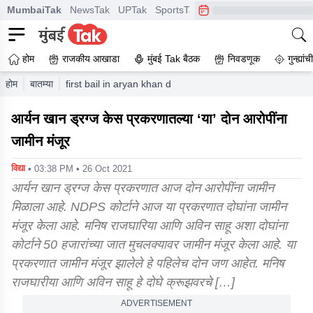
MumbaiTak
NewsTak
UPTak
SportsTak
CrimeTak
Lallantop
A
होम
राजकीय आखाडा
मुंबई Tak बैठक
निवडणूक
गुन्ह्यां
होम
बातम्या
first bail in aryan khan drug case co accused manish gar
आर्यन खान ड्रग्ज केस प्रकरणातल्या ‘या’ दोन आरोपींना
जामीन मंजूर
विद्या
• 03:38 PM • 26 Oct 2021
आर्यन खान ड्रग्ज केस प्रकरणात आज दोन आरोपींना जामीन
मिळाला आहे. NDPS कोर्टाने आज या प्रकरणात दोघांना जामीन
मंजूर केला आहे. मनिष राजघारिया आणि अविन साहू अशा दोघांना
कोर्टाने 50 हजारांच्या जात मुचलक्यावर जामीन मंजूर केला आहे. या
प्रकरणात जामीन मंजूर झालेले हे पहिलेच दोन जण आहेत. मनिष
राजघारीया आणि अविन साहू हे दोघे क्रूझवरचे […]
ADVERTISEMENT