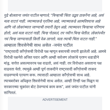
पुढे बोलताना जयंत पाटील म्हणाले, “चिन्हाची चिंता उद्धव ठाकरेंना आहे, असं
मला वाटतं नाही. ज्याच्याकडे प्रतिमा आहे, ज्याच्याकडे आत्मविश्वास आहे
आणि जो लोकांच्यात जाण्याची तयारी ठेवून आहे. त्याच्यावर चिन्हाचा परिणाम
होतो, असं मला वाटतं नाही. चिन्ह गोठवलं, तर नवीन चिन्ह घेतील. लोकांपर्यंत
नवं चिन्ह जाण्यासाठी किती वेळ लागतो. मला त्याची चिंता वाटत नाही.”
आम्हाला शिवसेनेची साथ असेल -जयंत पाटील
“राष्ट्रवादी काँग्रेसची विरोधी पक्ष म्हणून बसायची तयारी झालेली आहे. आमचे
विरोधी पक्षनेते अजित पवार आणि आम्ही सर्वजण लोकांचे प्रश्न धडाडीने
मांडू. सत्तेत असल्यावरच पक्ष वाढतो, असं नाही. तर विरोधात असताना पक्ष
वाढवता येतो. त्यामुळे आम्ही पूर्ण ताकदीने राष्ट्रवादी काँग्रेसची ताकद
वाढवण्याचे प्रयत्न करू. त्यासाठी आम्हाला काँग्रेसची साथ आहे.
त्याचबरोबर अधिकृत शिवसेनेची साथ असेल. आम्ही तिन्ही पक्ष मिळून या
सरकारच्या चुकांवर बोट ठेवण्याचं काम करू”, असं जयंत पाटील यांनी
सांगितलं.
ADVERTISEMENT