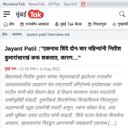
MumbaiTak
NewsTak
UPTak
SportsTak
CrimeTak
Lallantop
A
होम
राजकीय आखाडा
मुंबई Tak बैठक
निवडणूक
गुन्ह्यां
होम
बातम्या
jayant patil interview with mumbai tak news eknath shin
Jayant Patil :”एकनाथ शिंदे दोन-चार महिन्यांनी नितीश
कुमारांसारखं करू शकतात, कारण…”
मुंबई तक
• 12:50 PM • 11 Aug 2022
बिहारमध्ये नितीश कुमार यांच्या नेतृत्वाखाली झालेल्या राजकीय
उलथापालथीचं उदाहरण देत राष्ट्रवादी काँग्रेसचे प्रदेशाध्यक्ष जयंत
पाटील यांनी मोठं विधान केलं. हे विधान करताना जयंत पाटलांनी
पार्श्वभूमीही मांडली. दुसरीकडे शिवसेनेच्या चिन्हाशिवाय निवडणुका
लढवण्याची उद्धव ठाकरेंची तयारी असून, त्यांना सोबत घेऊ, असं
अशी भूमिका जयंत पाटील यांनी मांडली. ‘शिंदे गटात गेलेल्या शिवसेना
आमदार, खासदारांना निवडून आणण्याची जबाबदारी एकनाथ […]