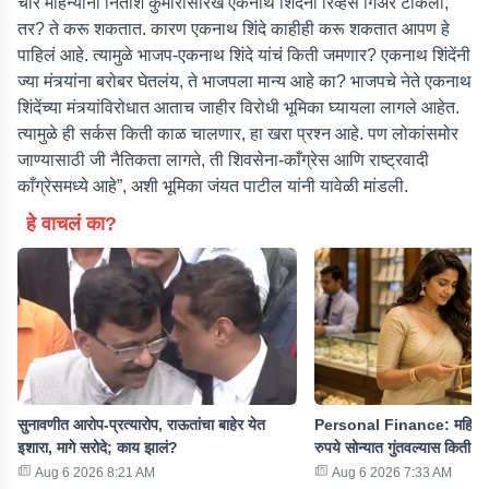
चार महिन्यांनी नितीश कुमारांसारखं एकनाथ शिंदेंनी रिव्हर्स गिअर टाकला,
तर? ते करू शकतात. कारण एकनाथ शिंदे काहीही करू शकतात आपण हे
पाहिलं आहे. त्यामुळे भाजप-एकनाथ शिंदे यांचं किती जमणार? एकनाथ शिंदेंनी
ज्या मंत्र्यांना बरोबर घेतलंय, ते भाजपला मान्य आहे का? भाजपचे नेते एकनाथ
शिंदेंच्या मंत्र्यांविरोधात आताच जाहीर विरोधी भूमिका घ्यायला लागले आहेत.
त्यामुळे ही सर्कस किती काळ चालणार, हा खरा प्रश्न आहे. पण लोकांसमोर
जाण्यासाठी जी नैतिकता लागते, ती शिवसेना-काँग्रेस आणि राष्ट्रवादी
काँग्रेसमध्ये आहे”, अशी भूमिका जंयत पाटील यांनी यावेळी मांडली.
हे वाचलं का?
सुनावणीत आरोप-प्रत्यारोप, राऊतांचा बाहेर येत
Personal Finance: महिन्य
इशारा, मागे सरोदे; काय झालं?
रुपये सोन्यात गुंतवल्यास किती स
Aug 6 2026 8:21 AM
Aug 6 2026 7:33 AM