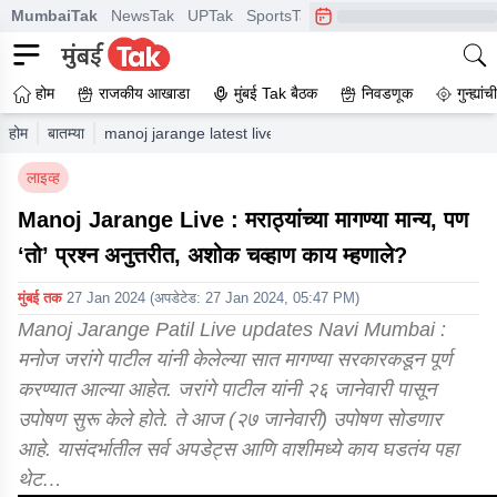
MumbaiTak
NewsTak
UPTak
SportsTak
CrimeTak
Lallantop
A
होम
राजकीय आखाडा
मुंबई Tak बैठक
निवडणूक
गुन्ह्यां
होम
बातम्या
manoj jarange latest live news eknath shinde maratha r
लाइव्ह
Manoj Jarange Live : मराठ्यांच्या मागण्या मान्य, पण
‘तो’ प्रश्न अनुत्तरीत, अशोक चव्हाण काय म्हणाले?
मुंबई तक
27 Jan 2024
(अपडेटेड:
27 Jan 2024, 05:47 PM
)
Manoj Jarange Patil Live updates Navi Mumbai :
मनोज जरांगे पाटील यांनी केलेल्या सात मागण्या सरकारकडून पूर्ण
करण्यात आल्या आहेत. जरांगे पाटील यांनी २६ जानेवारी पासून
उपोषण सुरू केले होते. ते आज (२७ जानेवारी) उपोषण सोडणार
आहे. यासंदर्भातील सर्व अपडेट्स आणि वाशीमध्ये काय घडतंय पहा
थेट…