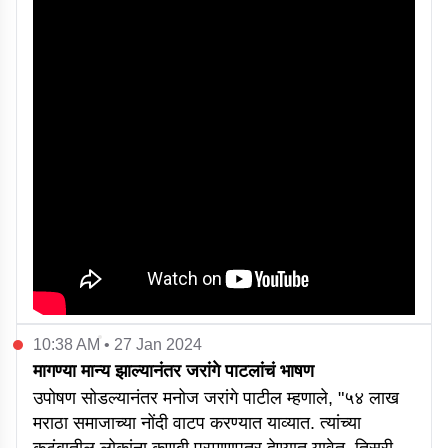
10:38 AM • 27 Jan 2024
मागण्या मान्य झाल्यानंतर जरांगे पाटलांचं भाषण
उपोषण सोडल्यानंतर मनोज जरांगे पाटील म्हणाले, "५४ लाख
मराठा समाजाच्या नोंदी वाटप करण्यात याव्यात. त्यांच्या