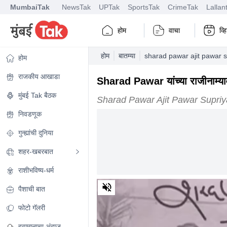
MumbaiTak
NewsTak
UPTak
SportsTak
CrimeTak
Lallan
होम
वाचा
व्
होम
बातम्या
sharad pawar ajit pawar s
होम
राजकीय आखाडा
Sharad Pawar यांच्या राजीनाम्याव
मुंबई Tak बैठक
Sharad Pawar Ajit Pawar Supriy
निवडणूक
गुन्ह्यांची दुनिया
शहर-खबरबात
राशीभविष्य-धर्म
0
पैशाची बात
of
1
minute,
फोटो गॅलरी
37
seconds
Volume
हवामानाचा अंदाज