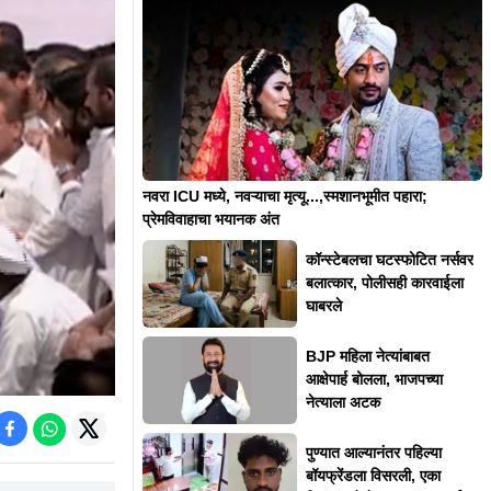
नवरा ICU मध्ये, नवऱ्याचा मृत्यू...,स्मशानभूमीत पहारा;
प्रेमविवाहाचा भयानक अंत
कॉन्स्टेबलचा घटस्फोटित नर्सवर
बलात्कार, पोलीसही कारवाईला
घाबरले
BJP महिला नेत्यांबाबत
आक्षेपार्ह बोलला, भाजपच्या
नेत्याला अटक
पुण्यात आल्यानंतर पहिल्या
बॉयफ्रेंडला विसरली, एका