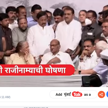
6:11 AM
)