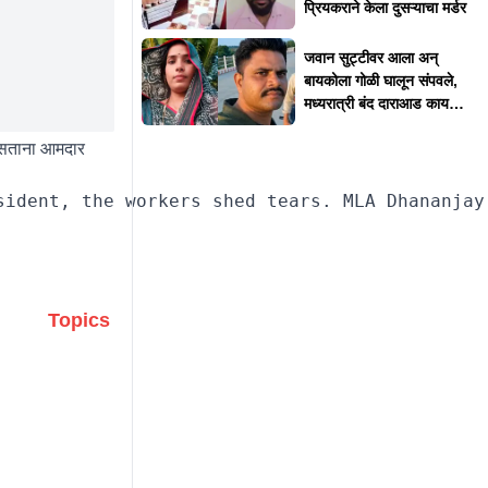
प्रियकराने केला दुसऱ्याचा मर्डर
जवान सुट्टीवर आला अन्
बायकोला गोळी घालून संपवले,
मध्यरात्री बंद दाराआड काय
घडलं?
त असताना आमदार
Topics