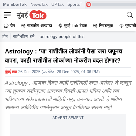
MumbaiTak
NewsTak
UPTak
SportsTak
CrimeTak
Lallantop
A
होम
राजकीय आखाडा
मुंबई Tak बैठक
निवडणूक
गुन्ह्यां
होम
राशीभविष्य-धर्म
astrology people of this zodiac sign should use mon
Astrology : 'या' राशीतील लोकांनी पैसा जरा जपूनच
वापरा, काही राशीतील लोकांच्या नोकरीत बदल होणार?
मुंबई तक
26 Dec 2025
(अपडेटेड:
26 Dec 2025, 01:06 PM
)
Astrology : आजचा दिवस काही राशींसाठी कसा असेल? ते जाणून
घ्या तुमच्या राशीनुसार आजच्या दिवशी आपलं भविष्य आणि त्या
भविष्याच्या संकेताबाबतची माहिती नमूद करण्यात आली. हे भविष्य
सामान्य ज्योतिषीय गणनेनुसार असून वैयक्तिक सल्ला नाही.
ADVERTISEMENT