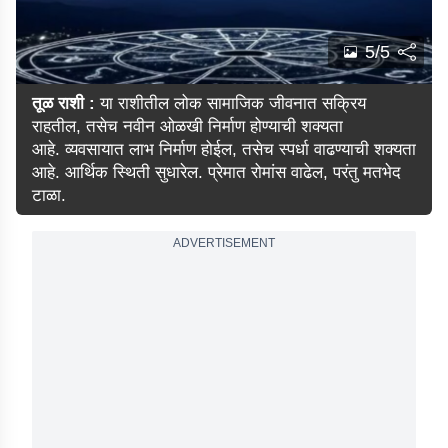
5/5
तूळ राशी :
या राशीतील लोक सामाजिक जीवनात सक्रिय
राहतील, तसेच नवीन ओळखी निर्माण होण्याची शक्यता
आहे. व्यवसायात लाभ निर्माण होईल, तसेच स्पर्धा वाढण्याची शक्यता
आहे. आर्थिक स्थिती सुधारेल. प्रेमात रोमांस वाढेल, परंतु मतभेद
टाळा.
ADVERTISEMENT