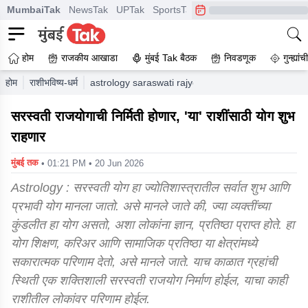
MumbaiTak
NewsTak
UPTak
SportsTak
CrimeTak
Lallantop
A
होम
राजकीय आखाडा
मुंबई Tak बैठक
निवडणूक
गुन्ह्यां
होम
राशीभविष्य-धर्म
astrology saraswati rajyoga is set to form this ali
सरस्वती राजयोगाची निर्मिती होणार, 'या' राशींसाठी योग शुभ
राहणार
मुंबई तक
• 01:21 PM • 20 Jun 2026
Astrology : सरस्वती योग हा ज्योतिशास्त्रातील सर्वात शुभ आणि
प्रभावी योग मानला जातो. असे मानले जाते की, ज्या व्यक्तींच्या
कुंडलीत हा योग असतो, अशा लोकांना ज्ञान, प्रतिष्ठा प्राप्त होते. हा
योग शिक्षण, करिअर आणि सामाजिक प्रतिष्ठा या क्षेत्रांमध्ये
सकारात्मक परिणाम देतो, असे मानले जाते. याच काळात ग्रहांची
स्थिती एक शक्तिशाली सरस्वती राजयोग निर्माण होईल, याचा काही
राशीतील लोकांवर परिणाम होईल.