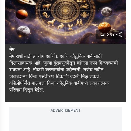
2/5
मेष
मेष राशीसाठी हा योग आर्थिक आणि कौटुंबिक बाबींसाठी
दिलासादायक आहे. जुन्या गुंतवणुकीतून चांगला नफा मिळवण्याची
शक्यता आहे. नोकरी करणाऱ्यांना पदोन्नती, तसेच नवीन
जबाबदाऱ्या किंवा पसंतीच्या ठिकाणी बदली मिळू शकते.
वडिलोपर्जित मालमत्ता किंवा कौटुंबिक बाबींमध्ये सकारात्मक
परिणाम दिसून येईल.
ADVERTISEMENT