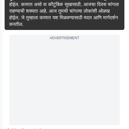
होईल. कामात असो वा कौटुंबिक सुखासाठी, आजचा दिवस चांगला
राहण्याची शक्यता आहे. आज तुमची चांगल्या लोकांशी ओळख
होईल, जे तुम्हाला कामात यश मिळवण्यासाठी मदत आणि मार्गदर्शन
करतील.
ADVERTISEMENT