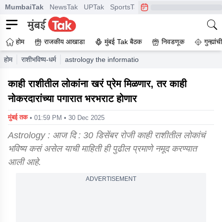
MumbaiTak
NewsTak
UPTak
SportsTak
CrimeTak
Lallantop
A
होम
राजकीय आखाडा
मुंबई Tak बैठक
निवडणूक
गुन्ह्यां
होम
राशीभविष्य-धर्म
astrology the information regarding how the future 
काही राशीतील लोकांना खरं प्रेम मिळणार, तर काही
नोकरदारांच्या पगारात भरभराट होणार
मुंबई तक
• 01:59 PM • 30 Dec 2025
Astrology : आज दि : 30 डिसेंबर रोजी काही राशीतील लोकांचं
भविष्य कसं असेल याची माहिती ही पुढील प्रमाणे नमूद करण्यात
आली आहे.
ADVERTISEMENT