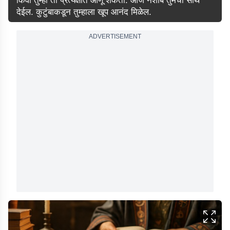
किंवा तुम्ही तो प्रत्यक्षात आणू शकता. आज नशीब तुमची साथ
देईल. कुटुंबाकडून तुम्हाला खूप आनंद मिळेल.
ADVERTISEMENT