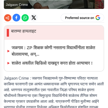
Jalgaon Crime
बातम्या हायलाइट
▌
जळगाव : ZP शिक्षक कोणी नसताना विद्यार्थीनीला शाळेत
बोलावायचा, अन्...
शाळेत अश्लील व्हिडिओ दाखवून करत होता अत्याचार !
Jalgaon Crime :
जळगाव जिल्ह्यामध्ये गुरु-शिष्याच्या पवित्र नात्याला
काळिमा फासणारी एक अत्यंत धक्कादायक आणि घृणास्पद घटना समोर आली
आहे. धरणगाव तालुक्यातील एका गावातील जिल्हा परिषद शाळेत इयत्ता
चौथीमध्ये शिकणाऱ्या एका चिमुरड्या विद्यार्थिनीचे शाळेतच लैंगिक शोषण
केल्याचा प्रकार उघडकीस आला आहे. याप्रकरणी पीडित मुलीच्या आईने
धरणगाव पोलीस ठाण्यात दिलेल्या अधिकृत फिर्यादीवरून संशयित नराधम