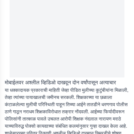
मोबाईलवर अश्लील व्हिडिओ दाखवून दोन वर्षांपासून अत्याचार
या धक्कादायक प्रकाराची माहिती जेव्हा पीडित मुलीच्या कुटुंबीयांना मिळाली,
तेव्हा त्यांच्या पायाखालची जमीनच सरकली. शिक्षकाच्या या छळाला
कंटाळलेल्या मुलीची परिस्थिती पाहून तिच्या आईने तातडीने धरणगाव पोलीस
ठाणे गाठून नराधम शिक्षकाविरोधात तक्रार नोंदवली. आईच्या फिर्यादीवरून
पोलिसांनी तात्काळ पावले उचलत आरोपी शिक्षक नंदलाल नारायण मराठे
याच्याविरुद्ध पोक्सो कायद्याच्या संबंधित कलमांनुसार गुन्हा दाखल केला आहे.
शाळेसारख्या पवित्र ठिकाणी अश्लील व्हिडिओ दाखवून चिमुरडीचे शोषण