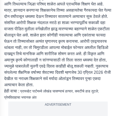
आणि तिथल्याच जिल्हा परिषद शाळेत आपले प्राथमिक शिक्षण घेत आहे.
मात्र, ज्ञानदान करणाऱ्या शिक्षकानेच तिच्या असहायतेचा गैरफायदा घेत गेल्या
दोन वर्षांपासून धमक्या देऊन तिच्यावर सातत्याने अत्याचार सुरू ठेवले होते.
संशयित आरोपी शिक्षक नंदलाल मराठे हा शाळा भरण्यापूर्वीच सकाळी दहा
वाजता पीडित मुलीला वर्गखोलीत झाडू मारण्याच्या बहाण्याने शाळेत एकटीला
बोलावून घेत असे. शाळेत इतर कोणीही नसल्याचा आणि एकांताचा फायदा
घेऊन तो तिच्यासोबत अत्यंत घृणास्पद कृत्य करायचा. आरोपी एवढ्यावरच
थांबला नाही, तर तो चिमुरडीला आपल्या मोबाईल फोनवर अश्लील व्हिडिओ
दाखवून तिचे मानसिक आणि शारीरिक शोषण करत असे. ही विकृत आणि
अमानुष कृत्ये कोणालाही न सांगण्यासाठी तो तिला सतत धमक्या देत होता,
ज्यामुळे घाबरलेली मुलगी एवढे दिवस काहीही बोलू शकली नव्हती. नुकत्याच
संपलेल्या शैक्षणिक वर्षाच्या शेवटच्या दिवशी म्हणजेच 30 एप्रिल 2026 रोजी
देखील या नराधम शिक्षकाने सर्व मर्यादा ओलांडून तिच्यावर पुन्हा एकदा
अत्याचार केला होता.
हेही वाचा :
प्रायव्हेट पार्टमध्ये लोखंड घासण्याचं हत्यार, कवटीचे हाड तुटले;
प्रेमविवाहाचा भयानक अंत
ADVERTISEMENT