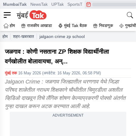
MumbaiTak
NewsTak
UPTak
SportsTak
CrimeTak
Lallantop
A
होम
राजकीय आखाडा
मुंबई Tak बैठक
निवडणूक
गुन्ह्यां
होम
शहर-खबरबात
jalgaon crime zp school teacher nandlal marathe 
जळगाव : कोणी नसताना ZP शिक्षक विद्यार्थीनीला
वर्गखोलीत बोलावायचा, अन्...
मुंबई तक
16 May 2026
(अपडेटेड:
16 May 2026, 06:58 PM
)
Jalgaon Crime : जळगाव जिल्ह्यातील धरणगाव येथे जिल्हा
परिषद शाळेतील नराधम शिक्षकाने चौथीतील चिमुरडीला अश्लील
व्हिडिओ दाखवून तिचे लैंगिक शोषण केल्याप्रकरणी पोक्सो अंतर्गत
गुन्हा दाखल करून अटक करण्यात आली आहे.
ADVERTISEMENT