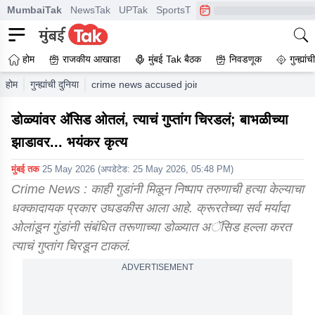
MumbaiTak
NewsTak
UPTak
SportsTak
CrimeTak
Lallantop
A
होम
राजकीय आखाडा
मुंबई Tak बैठक
निवडणूक
गुन्ह्यां
होम
गुन्ह्यांची दुनिया
crime news accused jointly assaulted a young ma
डोळ्यांवर अ‍ॅसिड ओतलं, त्याचं गुप्तांग चिरडलं; बाभळीच्या
झाडावर... भयंकर कृत्य
मुंबई तक
25 May 2026
(अपडेटेड:
25 May 2026, 05:48 PM
)
Crime News : काही गुडांनी मिळून निष्पाप तरुणाची हत्या केल्याचा
धक्कादायक प्रकार उघडकीस आला आहे. क्रूरतेच्या सर्व मर्यादा
ओलांडून गुंडांनी संबंधित तरूणाच्या डोळ्यात अॅसिड हल्ला करत
त्याचं गुप्तांग चिरडून टाकलं.
ADVERTISEMENT