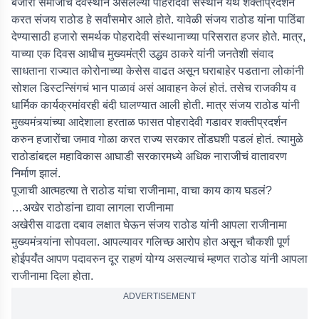
बंजारा समाजाचं देवस्थान असलेल्या पोहरादेवी संस्थान येथे शक्तीप्रदर्शन
करत संजय राठोड हे सर्वांसमोर आले होते. यावेळी संजय राठोड यांना पाठिंबा
देण्यासाठी हजारो समर्थक पोहरादेवी संस्थानाच्या परिसरात हजर होते. मात्र,
याच्या एक दिवस आधीच मुख्यमंत्री उद्धव ठाकरे यांनी जनतेशी संवाद
साधताना राज्यात कोरोनाच्या केसेस वाढत असून घराबाहेर पडताना लोकांनी
सोशल डिस्टन्सिंगचं भान पाळावं असं आवाहन केलं होतं. तसेच राजकीय व
धार्मिक कार्यक्रमांवरही बंदी घालण्यात आली होती. मात्र संजय राठोड यांनी
मुख्यमंत्र्यांच्या आदेशाला हरताळ फासत पोहरादेवी गडावर शक्तीप्रदर्शन
करुन हजारोंचा जमाव गोळा करत राज्य सरकार तोंडघशी पडलं होतं. त्यामुळे
राठोडांबद्दल महाविकास आघाडी सरकारमध्ये अधिक नाराजीचं वातावरण
निर्माण झालं.
पूजाची आत्महत्या ते राठोड यांचा राजीनामा, वाचा काय काय घडलं?
…अखेर राठोडांना द्यावा लागला राजीनामा
अखेरीस वाढता दबाव लक्षात घेऊन संजय राठोड यांनी आपला राजीनामा
मुख्यमंत्र्यांना सोपवला. आपल्यावर गलिच्छ आरोप होत असून चौकशी पूर्ण
होईपर्यंत आपण पदावरुन दूर राहणं योग्य असल्याचं म्हणत राठोड यांनी आपला
राजीनामा दिला होता.
ADVERTISEMENT