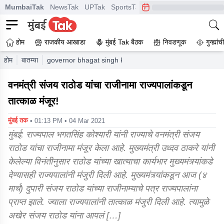
MumbaiTak
NewsTak
UPTak
SportsTak
CrimeTak
Lallantop
A
होम
राजकीय आखाडा
मुंबई Tak बैठक
निवडणूक
गुन्ह्यां
होम
बातम्या
governor bhagat singh koshyari approves resignation of 
वनमंत्री संजय राठोड यांचा राजीनामा राज्यपालांकडून
तात्काळ मंजूर!
मुंबई तक
• 01:13 PM • 04 Mar 2021
मुंबई: राज्यपाल भगतसिंह कोश्यारी यांनी राज्याचे वनमंत्री संजय
राठोड यांचा राजीनामा मंजूर केला आहे. मुख्यमंत्री उध्दव ठाकरे यांनी
केलेल्या विनंतीनुसार राठोड यांच्या खात्याचा कार्यभार मुख्यमंत्र्यांकडे
देण्यासही राज्यपालांनी मंजुरी दिली आहे. मुख्यमंत्र्यांकडून आज (४
मार्च) दुपारी संजय राठोड यांच्या राजीनाम्याचे पत्र राज्यपालांना
प्राप्त झाले. ज्याला राज्यपालांनी तात्काळ मंजुरी दिली आहे. त्यामुळे
अखेर संजय राठोड यांना आपलं […]